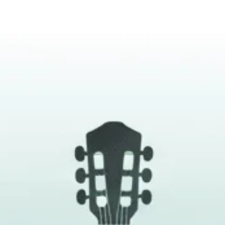
uem somos?
Fração Nota
Nossos vídeos
Blog
Mercador Salim
A