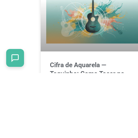
Cifra de Aquarela —
Toquinho: Como Tocar no
Violão Passo a Passo
A cifra de Aquarela do Toquinho é uma das
mais buscadas por violonistas iniciantes e
intermediários. Neste post você encontra a
cifra completa, a análise dos acordes, dicas
de levada e um guia passo a passo para
tocar essa canção clássica no violão.
READ MORE »