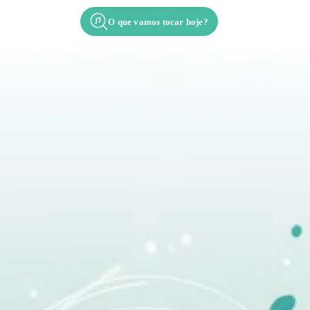
O que vamos tocar hoje?
cordes
Contato