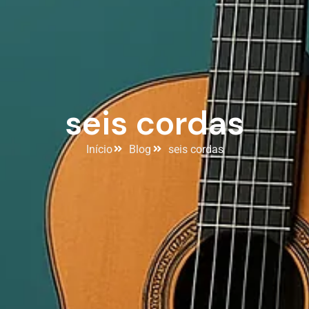
seis cordas
Início
Blog
seis cordas