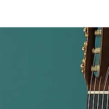
uem somos?
Fração Nota
Nossos vídeos
Blog
Mercador Salim
A