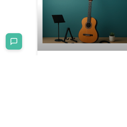
Por que o violão tem seis
cordas? história, afinação e
evolução
Entenda por que o violão tem seis cordas,
como essa configuração se consolidou e o
que ela muda na afinação e na prática
musical.
READ MORE »