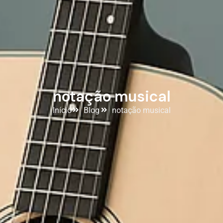
notação musical
Início
Blog
notação musical