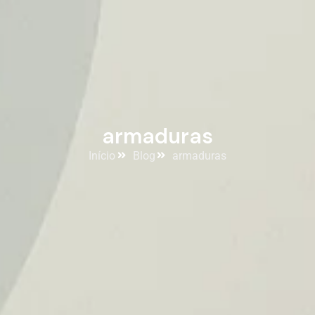
armaduras
Início
Blog
armaduras