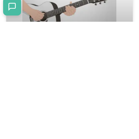
Acordes de violão para iniciantes: os
12 acordes essenciais para aprender
rápido
Acordes de violão para iniciantes são a base para
aprender qualquer música no instrumento. Neste guia
completo você vai conhecer os acordes essenciais,
entender como praticá-los corretamente e descobrir
como usá-los para tocar dezenas de músicas populares.
READ MORE »
8 de março de 2026