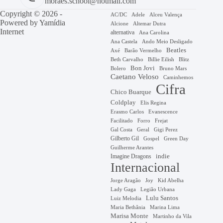
moraes.school@hotmail.com
Copyright © 2026 -
AC/DC
Adele
Alceu Valença
Powered by
Yamídia
Alcione
Altemar Dutra
Internet
alternativa
Ana Carolina
Ana Castela
Ando Meio Desligado
Beatles
Axé
Barão Vermelho
Beth Carvalho
Billie Eilish
Blitz
Bon Jovi
Bruno Mars
Bolero
Caetano Veloso
Caminhemos
Cifra
Chico Buarque
Coldplay
Elis Regina
Erasmo Carlos
Evanescence
Facilitado
Forro
Frejat
Gal Costa
Geral
Gigi Perez
Gilberto Gil
Gospel
Green Day
Guilherme Arantes
Imagine Dragons
indie
Internacional
Jorge Aragão
Kid Abelha
Joy
Lady Gaga
Legião Urbana
Lulu Santos
Luiz Melodia
Marina Lima
Maria Bethânia
Marisa Monte
Martinho da Vila