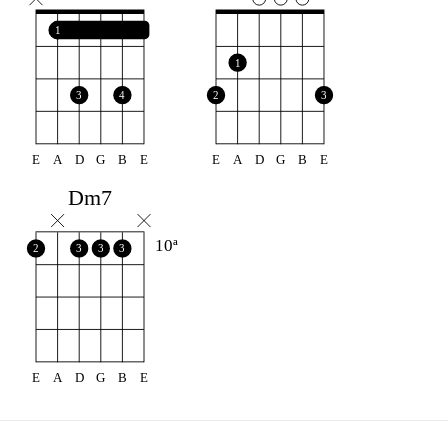
1
1
3
4
2
3
E
A
D
G
B
E
E
A
D
G
B
E
Dm7
10ª
2
3
3
3
E
A
D
G
B
E