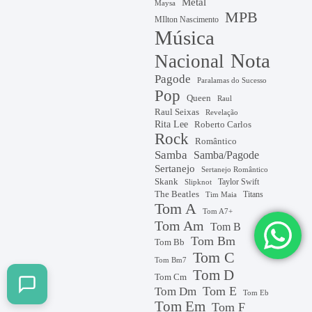
Metal
Maysa
MPB
MIlton Nascimento
Música
Nota
Nacional
Pagode
Paralamas do Sucesso
Pop
Queen
Raul
Raul Seixas
Revelação
Rita Lee
Roberto Carlos
Rock
Romântico
Samba
Samba/Pagode
Sertanejo
Sertanejo Romântico
Skank
Taylor Swift
Slipknot
The Beatles
Titans
Tim Maia
Tom A
Tom A7+
Tom Am
Tom B
Tom Bm
Tom Bb
Tom C
Tom Bm7
Tom D
Tom Cm
Tom E
Tom Dm
Tom Eb
Tom Em
Tom F