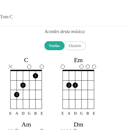
Tom C
Acordes desta música:
Violão
Ukulele
C
Em
1
2
2
3
3
E
A
D
G
B
E
E
A
D
G
B
E
Am
Dm