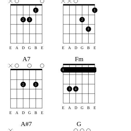
1
1
2
3
2
3
E
A
D
G
B
E
E
A
D
G
B
E
Fm
A7
1
2
3
3
4
E
A
D
G
B
E
E
A
D
G
B
E
A#7
G