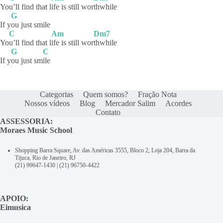
Yo
u’ll find that l
ife is still wor
thwhile
G
If y
ou just smile
C
Am
Dm7
Yo
u’ll find that l
ife is still wor
thwhile
G
C
If y
ou just sm
ile
Categorias
Quem somos?
Fração Nota
Nossos vídeos
Blog
Mercador Salim
Acordes
Contato
ASSESSORIA:
Moraes Music School
Shopping Barra Square, Av. das Américas 3555, Bloco 2, Loja 204, Barra da
Tijuca, Rio de Janeiro, RJ
(21) 99647-1430
|
(21) 96750-4422
APOIO:
Eimusica