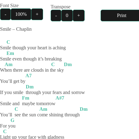
Font Size
Transpose
-
100%
+
-
0
+
Print
Smile – Chaplin
C
Sm
ile though your heart is aching
Em
Sm
ile even though it’s breaking
Am
C
Dm
W
hen there are clouds in t
he
sky
A7
You’ll get by
Dm
If you smile
through your fears and sorrow
Fm
A#7
Smile and
maybe
tomorrow
C
Am
Dm
You’ll
see the sun c
ome shining through
G
For y
ou
C
L
ight up your face with gladness