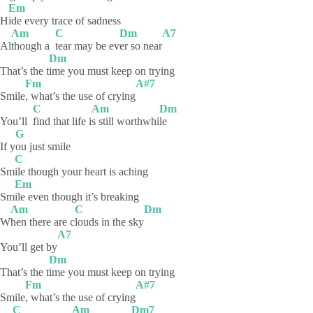
Em
H
ide every trace of sadness
Am
C
Dm
A7
Al
though a
tear may be ev
er so near
Dm
That’s the t
ime you must keep on trying
Fm
A#7
Smile
, what’s the use of crying
C
Am
Dm
You’ll
find that life i
s still worthwhi
le
G
If y
ou just smile
C
Sm
ile though your heart is aching
Em
Sm
ile even though it’s breaking
Am
C
Dm
W
hen there are c
louds in the sky
A7
You’ll get by
Dm
That’s the t
ime you must keep on trying
Fm
A#7
Smile
, what’s the use of crying
C
Am
Dm7