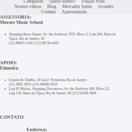
Categorias
Quem somos?
Fração Nota
Nossos vídeos
Blog
Mercador Salim
Acordes
Contato
Apresentação
ASSESSORIA:
Moraes Music School
Shopping Barra Square, Av. das Américas 3555, Bloco 2, Loja 204, Barra da
Tijuca, Rio de Janeiro, RJ
(21) 99647-1430
|
(21) 96750-4422
APOIO:
Eimusica
Estrada do Tindiba, 18 loja F, Pechincha, Rio de Janeiro
(21) 3802-1818
|
(21) 98408-1818
Loja EI Música, Shopping Downtown, Av. das Américas 500, Bloco 22,
Loja 126, Barra da Tijuca, Rio de Janeiro, RJ
(21) 93500-3804
CONTATO
Endereço: