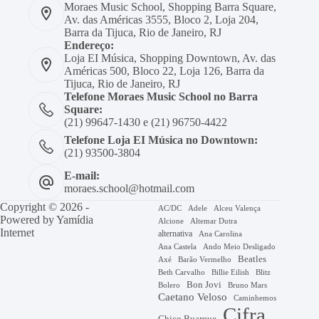
Moraes Music School, Shopping Barra Square,
Av. das Américas 3555, Bloco 2, Loja 204,
Barra da Tijuca, Rio de Janeiro, RJ
Endereço:
Loja EI Música, Shopping Downtown, Av. das
Américas 500, Bloco 22, Loja 126, Barra da
Tijuca, Rio de Janeiro, RJ
Telefone Moraes Music School no Barra
Square:
(21) 99647-1430 e (21) 96750-4422
Telefone Loja EI Música no Downtown:
(21) 93500-3804
E-mail:
moraes.school@hotmail.com
Copyright © 2026 -
AC/DC
Adele
Alceu Valença
Powered by
Yamídia
Alcione
Altemar Dutra
Internet
alternativa
Ana Carolina
Ana Castela
Ando Meio Desligado
Beatles
Axé
Barão Vermelho
Beth Carvalho
Billie Eilish
Blitz
Bon Jovi
Bruno Mars
Bolero
Caetano Veloso
Caminhemos
Cifra
Chico Buarque