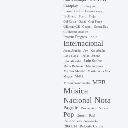
Coldplay
Elis Regina
Erasmo Carlos
Evanescence
Facilitado
Forro
Frejat
Gal Costa
Geral
Gigi Perez
Gilberto Gil
Gospel
Green Day
Guilherme Arantes
Imagine Dragons
indie
Internacional
Jorge Aragão
Kid Abelha
Joy
Lady Gaga
Legião Urbana
Lulu Santos
Luiz Melodia
Marina Lima
Maria Bethânia
Marisa Monte
Martinho da Vila
Metal
Maysa
MPB
MIlton Nascimento
Música
Nota
Nacional
Pagode
Paralamas do Sucesso
Pop
Queen
Raul
Raul Seixas
Revelação
Rita Lee
Roberto Carlos