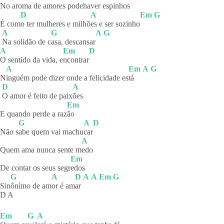
N
o aroma de amores pode
haver espinhos
D
A
Em
G
É com
o ter mulheres e milhõ
es e ser sozinho
A
G
A
G
Na solidão de c
asa,
descansar
A
Em
D
O sentido da vida, e
ncontrar
A
Em
A
G
N
inguém pode dizer onde a felicidade es
tá
D
A
O amor é feito de paix
ões
Em
E quando perde a raz
ão
G
A
D
Não s
abe quem vai machu
car
A
Quem ama nunca sente m
edo
Em
De contar os seus segr
edos
G
A
D
A
A
Em
G
Sin
ônimo de am
or é am
ar
D A
Em
G
A