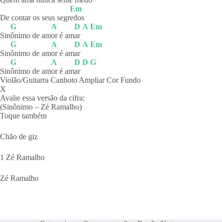
Em
De contar os seus segr
edos
G
A
D
A
Em
Sin
ônimo de am
or é am
ar
G
A
D
A
Em
Sin
ônimo de am
or é am
ar
G
A
D
D
G
Sin
ônimo de am
or é am
ar
Violão/Guitarra Canhoto Ampliar Cor Fundo
X
Avalie essa versão da cifra:
(Sinônimo – Zé Ramalho)
Toque também
Chão de giz
1 Zé Ramalho
Zé Ramalho