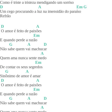
Como é triste a trist
eza mendigando um sorr
iso
D
A
Em
G
Um cego procurando a l
uz na imensidão do para
íso
Refrão
D
A
O amor é feito de paix
ões
Em
E quando perde a raz
ão
G
A
D
Não s
abe quem v
ai
machuc
ar
A
Quem ama nunca sente m
edo
Em
De contar os seus segr
edos
G
A
Sin
ônimo de am
or é amar
D
A
O amor é feito de paix
ões
Em
E quando perde a raz
ão
G
A
D
Não s
abe quem v
ai
machuc
ar
A
Quem ama nunca sente m
edo