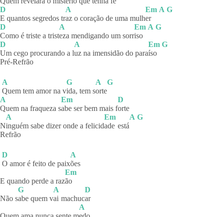
Quem
re
vel
ará o mistério que tenha fé
D
A
Em
A
G
E quantos segredos tr
az o coração de uma mulh
er
D
A
Em
A
G
Como é triste a trist
eza mendigando um sorr
iso
D
A
Em
G
Um cego procurando a l
uz na imensidão do para
íso
Pré-Refrão
A
G
A
G
Quem tem amor na v
ida, tem s
orte
A
Em
D
Quem na fraqueza s
abe ser bem mais f
orte
A
Em
A
G
N
inguém sabe dizer onde a felicid
ade
está
Refrão
D
A
O amor é feito de paix
ões
Em
E quando perde a raz
ão
G
A
D
Não s
abe quem v
ai
machuc
ar
A
Quem ama nunca sente m
edo