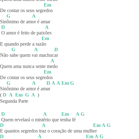
Em
De contar os seus segr
edos
G
A
Sin
ônimo de am
or é amar
D
A
O amor é feito de paix
ões
Em
E quando perde a raz
ão
G
A
D
Não s
abe quem v
ai
machuc
ar
A
Quem ama nunca sente m
edo
Em
De contar os seus segr
edos
G
A
D
A
A
Em
G
Sin
ônimo de am
or é am
ar
(
D
A
Em
G
A
)
Segunda Parte
D
A
Em
A
G
Quem revelará o mist
ério que t
enha
fé
D
A
Em
A
G
E quantos segredos tr
az o coração de uma mulh
er
D
A
Em
A
G