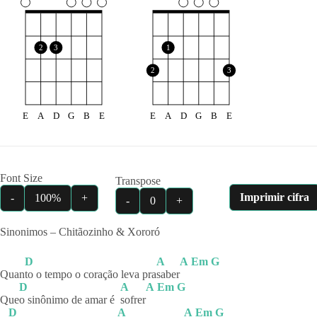
2
3
1
2
3
E
A
D
G
B
E
E
A
D
G
B
E
Font Size
Transpose
Imprimir cifra
-
100%
+
-
0
+
Sinonimos – Chitãozinho & Xororó
D
A
A
Em
G
Quan
to o tempo o coração leva pra
saber
D
A
A
Em
G
Que
o sinônimo de amar é
sofrer
D
A
A
Em
G