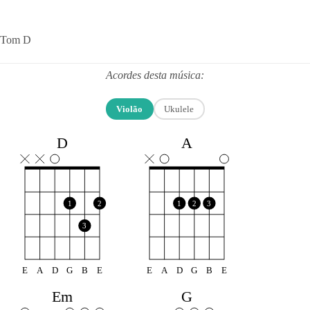
Tom D
Acordes desta música:
Violão
Ukulele
D
A
1
2
1
2
3
3
E
A
D
G
B
E
E
A
D
G
B
E
Em
G