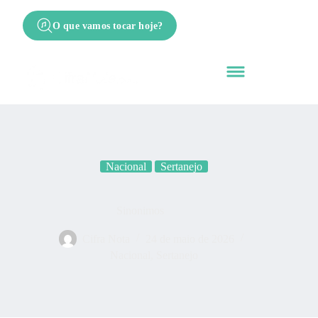
O que vamos tocar hoje?
Nacional
Sertanejo
Sinonimos
Cifra Nota
24 de maio de 2026
Nacional
,
Sertanejo