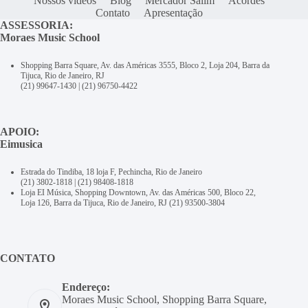
Nossos vídeos
Blog
Mercador Salim
Acordes
Contato
Apresentação
ASSESSORIA:
Moraes Music School
Shopping Barra Square, Av. das Américas 3555, Bloco 2, Loja 204, Barra da
Tijuca, Rio de Janeiro, RJ
(21) 99647-1430
|
(21) 96750-4422
APOIO:
Eimusica
Estrada do Tindiba, 18 loja F, Pechincha, Rio de Janeiro
(21) 3802-1818
|
(21) 98408-1818
Loja EI Música, Shopping Downtown, Av. das Américas 500, Bloco 22,
Loja 126, Barra da Tijuca, Rio de Janeiro, RJ
(21) 93500-3804
CONTATO
Endereço:
Moraes Music School, Shopping Barra Square,