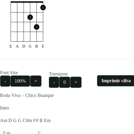
1
2
3
E
A
D
G
B
E
Font Size
Transpose
Imprimir cifra
-
100%
+
-
0
+
Roda Viva – Chico Buarque
Intro
Am D G G C#m F# B Em
Em
C