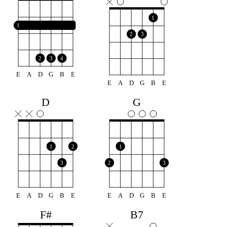
1
1
2
3
2
3
4
E
A
D
G
B
E
E
A
D
G
B
E
D
G
1
2
1
3
2
3
E
A
D
G
B
E
E
A
D
G
B
E
F#
B7