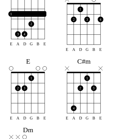
1
1
2
3
4
2
3
4
E
A
D
G
B
E
E
A
D
G
B
E
E
C#m
1
1
2
3
2
3
4
E
A
D
G
B
E
E
A
D
G
B
E
Dm