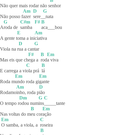
B
Não quer mais rodar não s
enhor
Am
D
G
Não posso f
azer
sere_
_nata
G
C#m
F#
B
A
roda de
samba
aca___bou
E
Am
A gente t
oma a ini
ciativa
D
G
Viola na r
ua a can
tar
F#
B
Em
Mas eis que ch
ega a
rod
a viva
C
B
E carrega a vi
ola prá
lá
Em
Em
Roda m
undo roda gi
gante
Am
D
Rodamo
inho, roda p
ião
Dm
G
C
O tempo r
odou
num
ins
_____tante
B
Em
Nas voltas do m
eu
cor
ação
Em
C
O samba, a viola, a
roseira
B