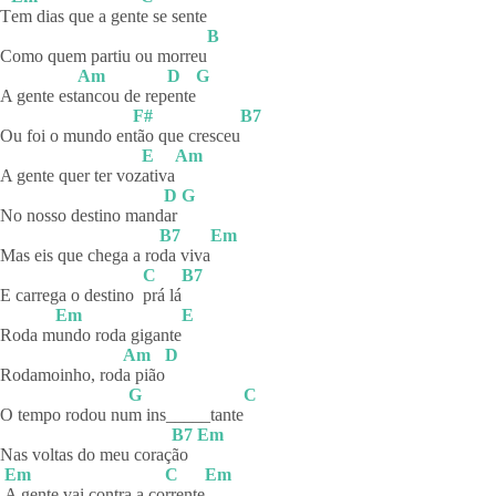
T
em dias que a gent
e se sente
B
Como quem partiu ou morreu
Am
D
G
A gente est
ancou de rep
ente
F#
B7
Ou foi o mundo en
tão que cresceu
E
Am
A gente quer ter voz
ativa
D
G
No nosso destino mand
ar
B7
Em
Mas eis que chega a ro
da viva
C
B7
E carrega o destino
prá
lá
Em
E
Roda m
undo roda gigante
Am
D
Rodamoinho, rod
a pião
G
C
O tempo rodou nu
m
ins_____tante
B7
Em
Nas voltas do meu coraç
ão
Em
C
Em
A gente vai contra a co
rrente