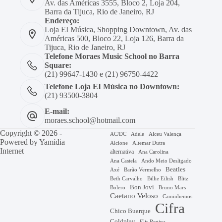
Av. das Américas 3555, Bloco 2, Loja 204,
Barra da Tijuca, Rio de Janeiro, RJ
Endereço:
Loja EI Música, Shopping Downtown, Av. das
Américas 500, Bloco 22, Loja 126, Barra da
Tijuca, Rio de Janeiro, RJ
Telefone Moraes Music School no Barra
Square:
(21) 99647-1430 e (21) 96750-4422
Telefone Loja EI Música no Downtown:
(21) 93500-3804
E-mail:
moraes.school@hotmail.com
Copyright © 2026 -
AC/DC
Adele
Alceu Valença
Powered by
Yamídia
Alcione
Altemar Dutra
Internet
alternativa
Ana Carolina
Ana Castela
Ando Meio Desligado
Beatles
Axé
Barão Vermelho
Beth Carvalho
Billie Eilish
Blitz
Bon Jovi
Bruno Mars
Bolero
Caetano Veloso
Caminhemos
Cifra
Chico Buarque
Coldplay
Elis Regina