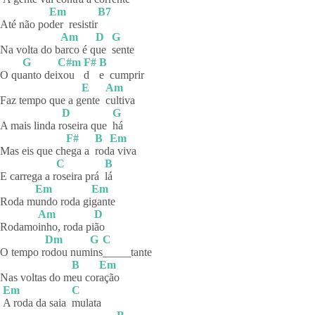
Em
B7
Até não po
der
resistir
Am
D
G
Na volta do b
arco é q
ue
sente
G
C#m
F#
B
O qu
anto
dei
xou
d
e
cumprir
E
Am
Faz tempo que a g
ente
cultiva
D
G
A mais linda r
oseira que
há
F#
B
Em
Mas eis que ch
ega a
rod
a viva
C
B
E carrega a r
oseira prá
lá
Em
Em
Roda m
undo roda gi
gante
Am
D
Rodamo
inho, roda pi
ão
Dm
G
C
O tempo r
odou
num
ins
_____tante
B
Em
Nas voltas do m
eu
cor
ação
Em
C
A roda da saia
mulata