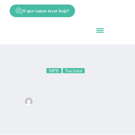
O que vamos tocar hoje?
MPB
Nacional
Roda Viva
Cifra Nota
24 de maio de 2026
MPB
,
Nacional