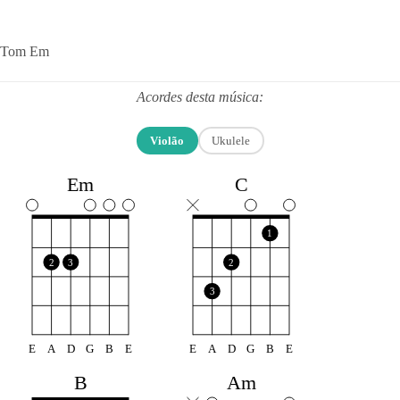
Tom Em
Acordes desta música:
Violão
Ukulele
Em
C
1
2
3
2
3
E
A
D
G
B
E
E
A
D
G
B
E
B
Am