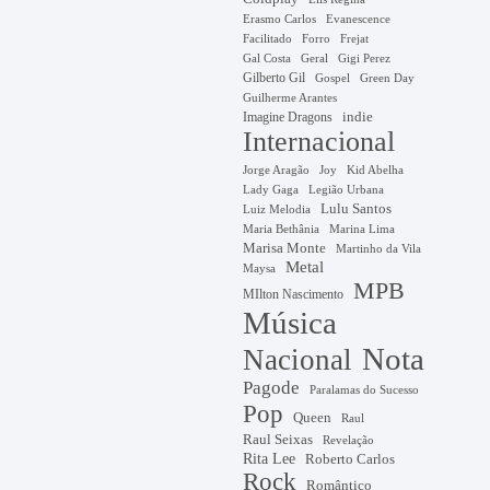
Erasmo Carlos
Evanescence
Facilitado
Forro
Frejat
Gal Costa
Geral
Gigi Perez
Gilberto Gil
Gospel
Green Day
Guilherme Arantes
Imagine Dragons
indie
Internacional
Jorge Aragão
Kid Abelha
Joy
Lady Gaga
Legião Urbana
Lulu Santos
Luiz Melodia
Marina Lima
Maria Bethânia
Marisa Monte
Martinho da Vila
Metal
Maysa
MPB
MIlton Nascimento
Música
Nota
Nacional
Pagode
Paralamas do Sucesso
Pop
Queen
Raul
Raul Seixas
Revelação
Rita Lee
Roberto Carlos
Rock
Romântico