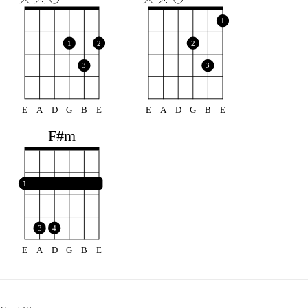
1
1
2
2
3
3
E
A
D
G
B
E
E
A
D
G
B
E
F#m
1
3
4
E
A
D
G
B
E