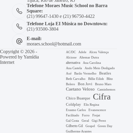
Tijuca, Rio de Janeiro, RJ
Telefone Moraes Music School no Barra
Square:
(21) 99647-1430 e (21) 96750-4422
Telefone Loja EI Música no Downtown:
(21) 93500-3804
E-mail:
moraes.school@hotmail.com
Copyright © 2026 -
AC/DC
Adele
Alceu Valença
Powered by
Yamídia
Alcione
Altemar Dutra
Internet
alternativa
Ana Carolina
Ana Castela
Ando Meio Desligado
Beatles
Axé
Barão Vermelho
Beth Carvalho
Billie Eilish
Blitz
Bon Jovi
Bruno Mars
Bolero
Caetano Veloso
Caminhemos
Cifra
Chico Buarque
Coldplay
Elis Regina
Erasmo Carlos
Evanescence
Facilitado
Forro
Frejat
Gal Costa
Geral
Gigi Perez
Gilberto Gil
Gospel
Green Day
Guilherme Arantes