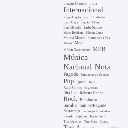
Imagine Dragons
indie
Internacional
Jorge Aragão
Kid Abelha
Joy
Lady Gaga
Legião Urbana
Lulu Santos
Luiz Melodia
Marina Lima
Maria Bethânia
Marisa Monte
Martinho da Vila
Metal
Maysa
MPB
MIlton Nascimento
Música
Nota
Nacional
Pagode
Paralamas do Sucesso
Pop
Queen
Raul
Raul Seixas
Revelação
Rita Lee
Roberto Carlos
Rock
Romântico
Samba
Samba/Pagode
Sertanejo
Sertanejo Romântico
Skank
Taylor Swift
Slipknot
The Beatles
Titans
Tim Maia
Tom A