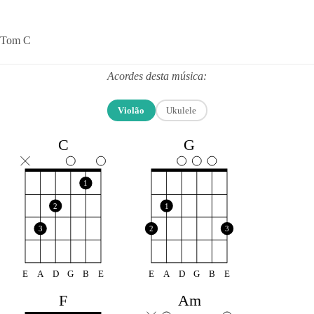
Tom C
Acordes desta música:
Violão
Ukulele
C
G
1
2
1
3
2
3
E
A
D
G
B
E
E
A
D
G
B
E
F
Am