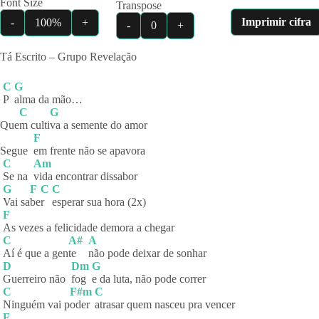
Font Size
Transpose
Imprimir cifra
-
100%
+
-
0
+
Tá Escrito – Grupo Revelação
C
G
P
alma da mão…
C
G
Que
m
culti
va a semente do amor
F
Segue
em frente não se apavora
C
Am
Se na
vida encontrar dissabor
G
F
C
C
Vai
sa
be
r
esperar sua hora (2x)
F
As vezes a felicidade demora a chegar
C
A#
A
Aí é que a gen
te
não pode deixar de sonhar
D
Dm
G
Guerreiro não
fog
e da luta, não pode correr
C
F#m
C
Ninguém vai p
oder
atrasar quem nasceu pra vencer
F