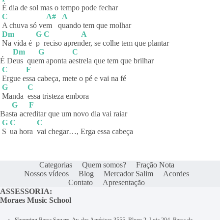
É dia de sol mas o tempo pode fechar
C
A#
A
A chuva só ve
m
q
uando tem que molhar
Dm
G
C
A
Na vida é
p
reciso
apren
der, se colhe tem que plantar
Dm
G
C
É D
eus
que
m aponta a
estrela que tem que brilhar
C
F
Ergue
e
ssa cabeça, mete o pé e vai na fé
G
C
Manda
essa tristeza embora
G
F
Bas
ta
acr
editar que um novo dia vai raiar
G
C
C
S
ua hora
vai chegar…, Erga essa cabeça
Categorias
Quem somos?
Fração Nota
Nossos vídeos
Blog
Mercador Salim
Acordes
Contato
Apresentação
ASSESSORIA:
Moraes Music School
Shopping Barra Square, Av. das Américas 3555, Bloco 2, Loja 204, Barra da