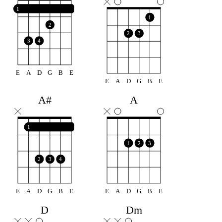
1
1
2
2
3
3
4
E
A
D
G
B
E
E
A
D
G
B
E
A#
A
1
1
2
3
2
3
4
E
A
D
G
B
E
E
A
D
G
B
E
D
Dm