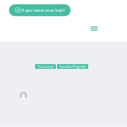
O que vamos tocar hoje?
Nacional
Samba/Pagode
Tá Escrito
Cifra Nota
12 de setembro de 2025
Nacional
,
Samba/Pagode