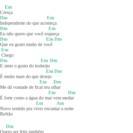
Em
Cr
esça
Dm
Em
Independente do que aco
nteça
Dm
Em
Eu não quero que você es
queça
Dm
Em
Dm
Que eu gosto muito de v
ocê
Em
Chego
Dm
Em
Dm
E sinto o gosto do teu
beijo
Em
Dm
É muito mais do que des
ejo
Em
Dm
Me dá vontade de fic
ar teu o
lhar
Em
Dm
É forte como a água do m
ar vem me
dar
Em
Am
Novo sentido pra v
iver
encant
ar a noite
Refrão
Dm
Qu
ero ser feliz também