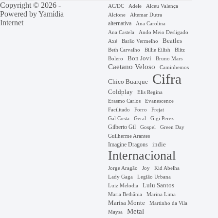
Copyright © 2026 -
AC/DC
Adele
Alceu Valença
Powered by
Yamídia
Alcione
Altemar Dutra
Internet
alternativa
Ana Carolina
Ana Castela
Ando Meio Desligado
Beatles
Axé
Barão Vermelho
Beth Carvalho
Billie Eilish
Blitz
Bon Jovi
Bruno Mars
Bolero
Caetano Veloso
Caminhemos
Cifra
Chico Buarque
Coldplay
Elis Regina
Erasmo Carlos
Evanescence
Facilitado
Forro
Frejat
Gal Costa
Geral
Gigi Perez
Gilberto Gil
Gospel
Green Day
Guilherme Arantes
Imagine Dragons
indie
Internacional
Jorge Aragão
Kid Abelha
Joy
Lady Gaga
Legião Urbana
Lulu Santos
Luiz Melodia
Marina Lima
Maria Bethânia
Marisa Monte
Martinho da Vila
Metal
Maysa