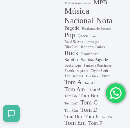
MPB
MIlton Nascimento
Música
Nota
Nacional
Pagode
Paralamas do Sucesso
Pop
Queen
Raul
Raul Seixas
Revelação
Rita Lee
Roberto Carlos
Rock
Romântico
Samba
Samba/Pagode
Sertanejo
Sertanejo Romântico
Skank
Taylor Swift
Slipknot
The Beatles
Titans
Tim Maia
Tom A
Tom A7+
Tom Am
Tom B
Tom Bm
Tom Bb
Tom C
Tom Bm7
Tom D
Tom Cm
Tom E
Tom Dm
Tom Eb
Tom Em
Tom F
Tom G