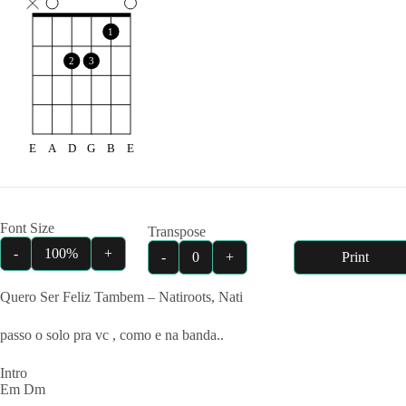
1
2
3
E
A
D
G
B
E
Font Size
Transpose
-
100%
+
-
0
+
Print
Quero Ser Feliz Tambem – Natiroots, Nati
passo o solo pra vc , como e na banda..
Intro
Em Dm