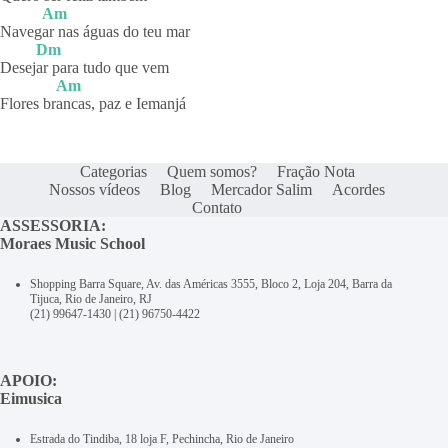
Am
Naveg
ar nas águas do teu mar
Dm
Desej
ar para tudo que vem
Am
Flores br
ancas, paz e Iemanjá
Categorias
Quem somos?
Fração Nota
Nossos vídeos
Blog
Mercador Salim
Acordes
Contato
ASSESSORIA:
Moraes Music School
Shopping Barra Square, Av. das Américas 3555, Bloco 2, Loja 204, Barra da
Tijuca, Rio de Janeiro, RJ
(21) 99647-1430
|
(21) 96750-4422
APOIO:
Eimusica
Estrada do Tindiba, 18 loja F, Pechincha, Rio de Janeiro