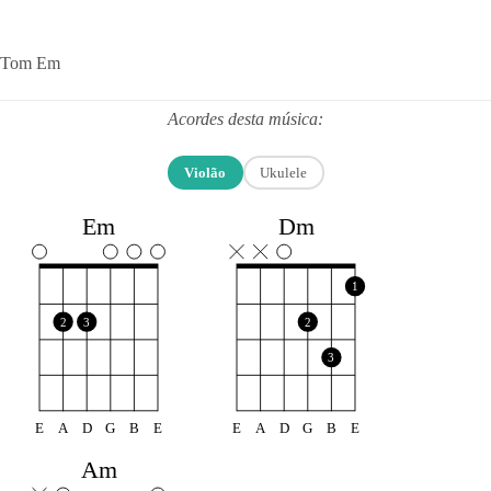
Tom Em
Acordes desta música:
Violão
Ukulele
Em
Dm
1
2
3
2
3
E
A
D
G
B
E
E
A
D
G
B
E
Am