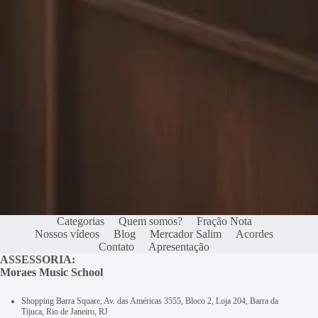
Categorias
Quem somos?
Fração Nota
Nossos vídeos
Blog
Mercador Salim
Acordes
Contato
Apresentação
ASSESSORIA:
Moraes Music School
Shopping Barra Square, Av. das Américas 3555, Bloco 2, Loja 204, Barra da
Tijuca, Rio de Janeiro, RJ