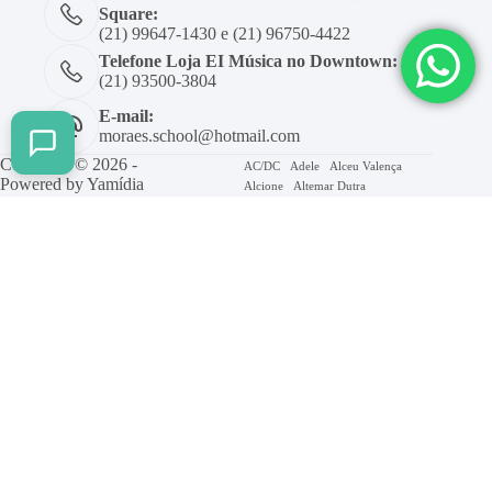
Square:
(21) 99647-1430 e (21) 96750-4422
Telefone Loja EI Música no Downtown:
(21) 93500-3804
E-mail:
moraes.school@hotmail.com
Copyright © 2026 -
AC/DC
Adele
Alceu Valença
Powered by
Yamídia
Alcione
Altemar Dutra
Internet
alternativa
Ana Carolina
Ana Castela
Ando Meio Desligado
Beatles
Axé
Barão Vermelho
Beth Carvalho
Billie Eilish
Blitz
Bon Jovi
Bruno Mars
Bolero
Caetano Veloso
Caminhemos
Cifra
Chico Buarque
Coldplay
Elis Regina
Erasmo Carlos
Evanescence
Facilitado
Forro
Frejat
Gal Costa
Geral
Gigi Perez
Gilberto Gil
Gospel
Green Day
Guilherme Arantes
Imagine Dragons
indie