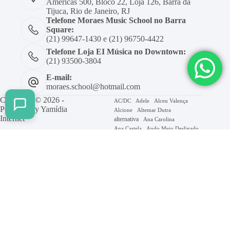
Américas 500, Bloco 22, Loja 126, Barra da
Tijuca, Rio de Janeiro, RJ
Telefone Moraes Music School no Barra
Square:
(21) 99647-1430 e (21) 96750-4422
Telefone Loja EI Música no Downtown:
(21) 93500-3804
E-mail:
moraes.school@hotmail.com
Copyright © 2026 -
AC/DC
Adele
Alceu Valença
Powered by
Yamídia
Alcione
Altemar Dutra
Internet
alternativa
Ana Carolina
Ana Castela
Ando Meio Desligado
Beatles
Axé
Barão Vermelho
Beth Carvalho
Billie Eilish
Blitz
Bon Jovi
Bruno Mars
Bolero
Caetano Veloso
Caminhemos
Cifra
Chico Buarque
Coldplay
Elis Regina
Erasmo Carlos
Evanescence
Facilitado
Forro
Frejat
Gal Costa
Geral
Gigi Perez
Gilberto Gil
Gospel
Green Day