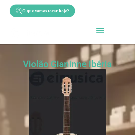
O que vamos tocar hoje?
Violão Gianinne Ibéria