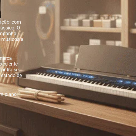
vação, com
ássico. O
companha
, músicos e
 marca
excelente
contra-se
 estado de
m piano