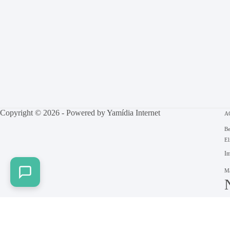
Copyright © 2026 - Powered by
Yamídia Internet
A
Be
El
Im
Ma
S
T