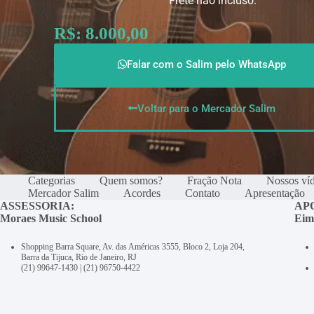
Frete não incluso.
R$: 8.000,00
Falar com o Salim pelo WhatsApp
Voltar para o Mercador Salim
Categorias
Quem somos?
Fração Nota
Nossos ví
Mercador Salim
Acordes
Contato
Apresentação
ASSESSORIA:
AP
Moraes Music School
Eim
Shopping Barra Square, Av. das Américas 3555, Bloco 2, Loja 204,
Barra da Tijuca, Rio de Janeiro, RJ
(21) 99647-1430
|
(21) 96750-4422