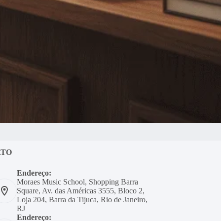
ATO
Endereço:
Moraes Music School, Shopping Barra
Square, Av. das Américas 3555, Bloco 2,
Loja 204, Barra da Tijuca, Rio de Janeiro,
RJ
Endereço: