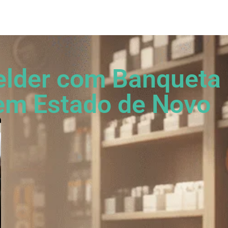
os?
Fração Nota
Nossos vídeos
Blog
Mercador Salim
Acordes
elder com Banqueta
 em Estado de Novo