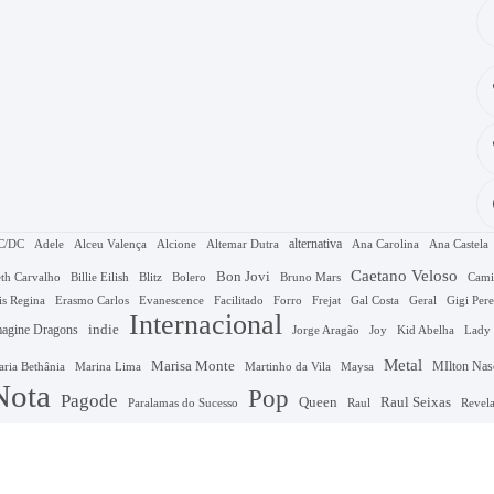
alternativa
C/DC
Adele
Alceu Valença
Alcione
Altemar Dutra
Ana Carolina
Ana Castela
Caetano Veloso
Bon Jovi
Bruno Mars
th Carvalho
Billie Eilish
Blitz
Bolero
Cami
Gal Costa
is Regina
Erasmo Carlos
Evanescence
Facilitado
Forro
Frejat
Geral
Gigi Pere
Internacional
agine Dragons
indie
Jorge Aragão
Kid Abelha
Joy
Lady
Metal
Marisa Monte
MIlton Nas
Marina Lima
ria Bethânia
Martinho da Vila
Maysa
Nota
Pop
Pagode
Queen
Raul Seixas
Raul
Revel
Paralamas do Sucesso
amba
Samba/Pagode
Sertanejo
Skank
Taylor 
Sertanejo Romântico
Slipknot
Tom C
T
Tom Am
Tom Bm
Tom B
Tom Bb
Tom Cm
Tom Bm7
Tom G
om F
Tom Gm
tom F#m
Tom original
Tom Jobim
Tom original 