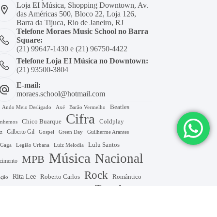
Loja EI Música, Shopping Downtown, Av.
das Américas 500, Bloco 22, Loja 126,
Barra da Tijuca, Rio de Janeiro, RJ
Telefone Moraes Music School no Barra
Square:
(21) 99647-1430 e (21) 96750-4422
Telefone Loja EI Música no Downtown:
(21) 93500-3804
E-mail:
moraes.school@hotmail.com
Beatles
Axé
Barão Vermelho
Ando Meio Desligado
Cifra
Chico Buarque
Coldplay
nhemos
Gilberto Gil
Gospel
Green Day
z
Guilherme Arantes
Lulu Santos
 Gaga
Legião Urbana
Luiz Melodia
Música
Nacional
MPB
cimento
Rock
Rita Lee
Roberto Carlos
Romântico
ação
Tom A
The Beatles
Swift
Titans
Tim Maia
Tom A7+
om D
Tom Em
Tom E
Tom Dm
Tom Eb
Zeca Pagodinho
D