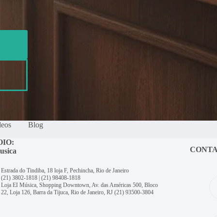
deos
Blog
OIO:
CONT
usica
Estrada do Tindiba, 18 loja F, Pechincha, Rio de Janeiro
(21) 3802-1818
|
(21) 98408-1818
Loja EI Música, Shopping Downtown, Av. das Américas 500, Bloco
22, Loja 126, Barra da Tijuca, Rio de Janeiro, RJ
(21) 93500-3804