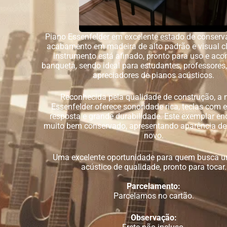
Piano Essenfelder em excelente estado de conser
acabamento em madeira de alto padrão e visual cl
instrumento está afinado, pronto para uso e a
banqueta, sendo ideal para estudantes, professores
apreciadores de pianos acústicos.
Reconhecida pela qualidade de construção, a
Essenfelder oferece sonoridade rica, teclas com 
resposta e grande durabilidade. Este exemplar en
muito bem conservado, apresentando aparência de
novo.
Uma excelente oportunidade para quem busca u
acústico de qualidade, pronto para tocar.
Parcelamento:
Parcelamos no cartão.
Observação: