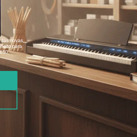
rdas novas,
rfeito para
$650.