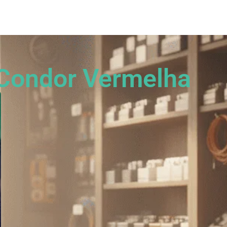
os?
Fração Nota
Nossos vídeos
Blog
Mercador Salim
Acordes
 Condor Vermelha