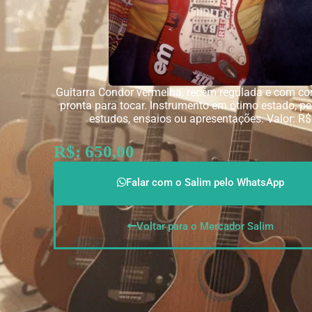
Guitarra Condor vermelha, recém regulada e com co
pronta para tocar. Instrumento em ótimo estado, pe
estudos, ensaios ou apresentações. Valor: R
R$: 650,00
Falar com o Salim pelo WhatsApp
Voltar para o Mercador Salim