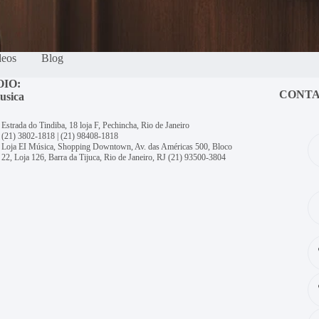
deos
Blog
OIO:
CONT
usica
Estrada do Tindiba, 18 loja F, Pechincha, Rio de Janeiro
(21) 3802-1818
|
(21) 98408-1818
Loja EI Música, Shopping Downtown, Av. das Américas 500, Bloco
22, Loja 126, Barra da Tijuca, Rio de Janeiro, RJ
(21) 93500-3804