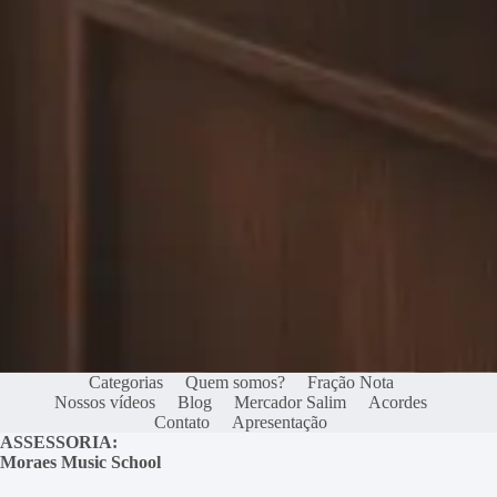
Categorias
Quem somos?
Fração Nota
Nossos vídeos
Blog
Mercador Salim
Acordes
Contato
Apresentação
ASSESSORIA:
Moraes Music School