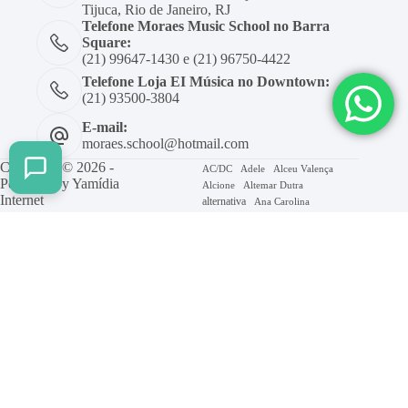
Tijuca, Rio de Janeiro, RJ
Telefone Moraes Music School no Barra
Square:
(21) 99647-1430 e (21) 96750-4422
Telefone Loja EI Música no Downtown:
(21) 93500-3804
E-mail:
moraes.school@hotmail.com
Copyright © 2026 -
AC/DC
Adele
Alceu Valença
Powered by
Yamídia
Alcione
Altemar Dutra
Internet
alternativa
Ana Carolina
Ana Castela
Ando Meio Desligado
Beatles
Axé
Barão Vermelho
Beth Carvalho
Billie Eilish
Blitz
Bon Jovi
Bruno Mars
Bolero
Caetano Veloso
Caminhemos
Cifra
Chico Buarque
Coldplay
Elis Regina
Erasmo Carlos
Evanescence
Facilitado
Forro
Frejat
Gal Costa
Geral
Gigi Perez
Gilberto Gil
Gospel
Green Day