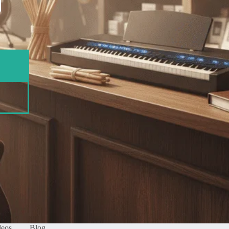
deos
Blog