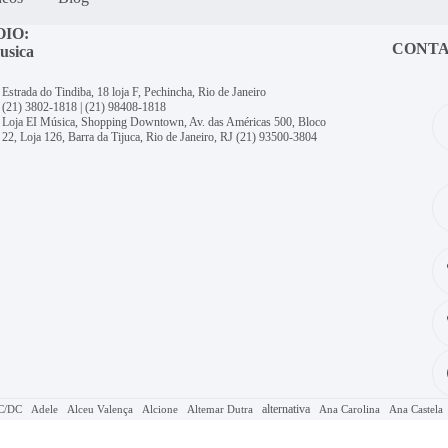
OIO:
CONT
usica
Estrada do Tindiba, 18 loja F, Pechincha, Rio de Janeiro
(21) 3802-1818
|
(21) 98408-1818
Loja EI Música, Shopping Downtown, Av. das Américas 500, Bloco
22, Loja 126, Barra da Tijuca, Rio de Janeiro, RJ
(21) 93500-3804
alternativa
C/DC
Adele
Alceu Valença
Alcione
Altemar Dutra
Ana Carolina
Ana Castela
Caetano Veloso
Bon Jovi
Bruno Mars
th Carvalho
Billie Eilish
Blitz
Bolero
Cami