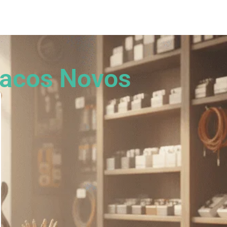
os?
Fração Nota
Nossos vídeos
Blog
Mercador Salim
Acordes
acos Novos