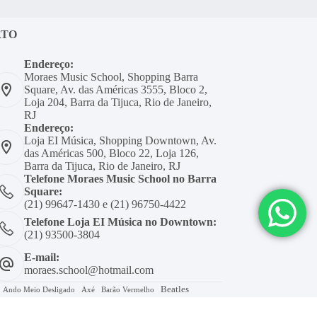
ATO
Endereço:
Moraes Music School, Shopping Barra
Square, Av. das Américas 3555, Bloco 2,
Loja 204, Barra da Tijuca, Rio de Janeiro,
RJ
Endereço:
Loja EI Música, Shopping Downtown, Av.
das Américas 500, Bloco 22, Loja 126,
Barra da Tijuca, Rio de Janeiro, RJ
Telefone Moraes Music School no Barra
Square:
(21) 99647-1430 e (21) 96750-4422
Telefone Loja EI Música no Downtown:
(21) 93500-3804
E-mail:
moraes.school@hotmail.com
Beatles
Axé
Barão Vermelho
Ando Meio Desligado
Cifra
Chico Buarque
Coldplay
nhemos