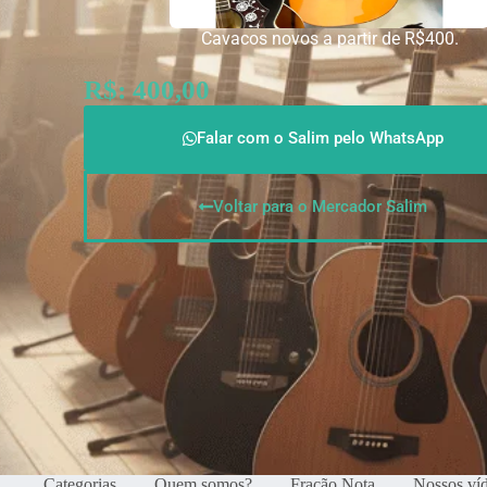
Cavacos novos a partir de R$400.
R$: 400,00
Falar com o Salim pelo WhatsApp
Voltar para o Mercador Salim
Categorias
Quem somos?
Fração Nota
Nossos ví