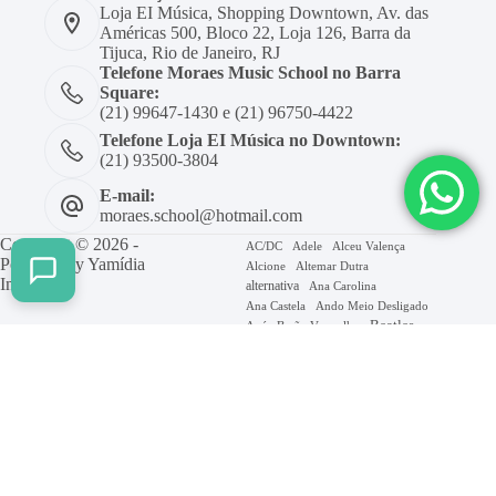
Loja EI Música, Shopping Downtown, Av. das
Américas 500, Bloco 22, Loja 126, Barra da
Tijuca, Rio de Janeiro, RJ
Telefone Moraes Music School no Barra
Square:
(21) 99647-1430 e (21) 96750-4422
Telefone Loja EI Música no Downtown:
(21) 93500-3804
E-mail:
moraes.school@hotmail.com
Copyright © 2026 -
AC/DC
Adele
Alceu Valença
Powered by
Yamídia
Alcione
Altemar Dutra
Internet
alternativa
Ana Carolina
Ana Castela
Ando Meio Desligado
Beatles
Axé
Barão Vermelho
Beth Carvalho
Billie Eilish
Blitz
Bon Jovi
Bruno Mars
Bolero
Caetano Veloso
Caminhemos
Cifra
Chico Buarque
Coldplay
Elis Regina
Erasmo Carlos
Evanescence
Facilitado
Forro
Frejat