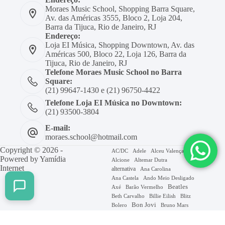
Moraes Music School, Shopping Barra Square,
Av. das Américas 3555, Bloco 2, Loja 204,
Barra da Tijuca, Rio de Janeiro, RJ
Endereço:
Loja EI Música, Shopping Downtown, Av. das
Américas 500, Bloco 22, Loja 126, Barra da
Tijuca, Rio de Janeiro, RJ
Telefone Moraes Music School no Barra
Square:
(21) 99647-1430 e (21) 96750-4422
Telefone Loja EI Música no Downtown:
(21) 93500-3804
E-mail:
moraes.school@hotmail.com
Copyright © 2026 -
AC/DC
Adele
Alceu Valença
Powered by
Yamídia
Alcione
Altemar Dutra
Internet
alternativa
Ana Carolina
Ana Castela
Ando Meio Desligado
Beatles
Axé
Barão Vermelho
Beth Carvalho
Billie Eilish
Blitz
Bon Jovi
Bruno Mars
Bolero
Caetano Veloso
Caminhemos