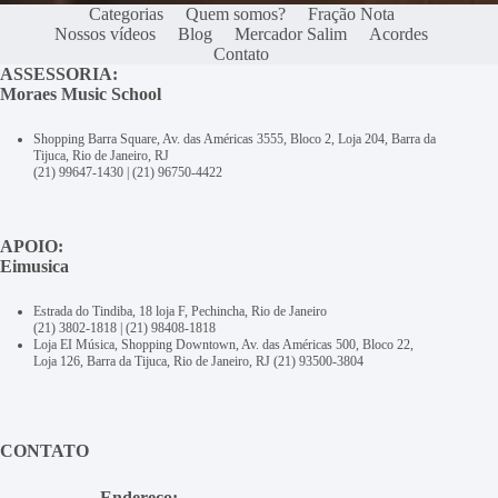
Categorias
Quem somos?
Fração Nota
Nossos vídeos
Blog
Mercador Salim
Acordes
Contato
ASSESSORIA:
Moraes Music School
Shopping Barra Square, Av. das Américas 3555, Bloco 2, Loja 204, Barra da
Tijuca, Rio de Janeiro, RJ
(21) 99647-1430
|
(21) 96750-4422
APOIO:
Eimusica
Estrada do Tindiba, 18 loja F, Pechincha, Rio de Janeiro
(21) 3802-1818
|
(21) 98408-1818
Loja EI Música, Shopping Downtown, Av. das Américas 500, Bloco 22,
Loja 126, Barra da Tijuca, Rio de Janeiro, RJ
(21) 93500-3804
CONTATO
Endereço: