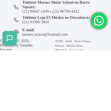
Telefone Moraes Music School no Barra
Square:
(21) 99647-1430 e (21) 96750-4422
Telefone Loja EI Música no Downtown:
(21) 93500-3804
E-mail:
moraes.school@hotmail.com
Copyright © 2026 -
AC/DC
Adele
Alceu Valença
Powered by
Yamídia
Alcione
Altemar Dutra
Internet
alternativa
Ana Carolina
Ana Castela
Ando Meio Desligado
Beatles
Axé
Barão Vermelho
Beth Carvalho
Billie Eilish
Blitz
Bon Jovi
Bruno Mars
Bolero
Caetano Veloso
Caminhemos
Cifra
Chico Buarque
Coldplay
Elis Regina
Erasmo Carlos
Evanescence
Facilitado
Forro
Frejat
Gal Costa
Geral
Gigi Perez
Gilberto Gil
Gospel
Green Day
Guilherme Arantes