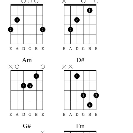
1
1
2
2
3
3
E
A
D
G
B
E
E
A
D
G
B
E
Am
D#
1
1
2
3
2
3
4
E
A
D
G
B
E
E
A
D
G
B
E
Fm
G#