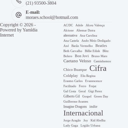
(21) 93500-3804
E-mail:
moraes.school@hotmail.com
Copyright © 2026 -
AC/DC
Adele
Alceu Valença
Powered by
Yamídia
Alcione
Altemar Dutra
Internet
alternativa
Ana Carolina
Ana Castela
Ando Meio Desligado
Beatles
Axé
Barão Vermelho
Beth Carvalho
Billie Eilish
Blitz
Bon Jovi
Bruno Mars
Bolero
Caetano Veloso
Caminhemos
Cifra
Chico Buarque
Coldplay
Elis Regina
Erasmo Carlos
Evanescence
Facilitado
Forro
Frejat
Gal Costa
Geral
Gigi Perez
Gilberto Gil
Gospel
Green Day
Guilherme Arantes
Imagine Dragons
indie
Internacional
Jorge Aragão
Kid Abelha
Joy
Lady Gaga
Legião Urbana