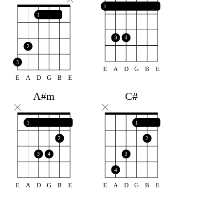
1
1
3
4
2
3
E
A
D
G
B
E
E
A
D
G
B
E
A#m
C#
1
1
2
2
3
4
3
4
E
A
D
G
B
E
E
A
D
G
B
E