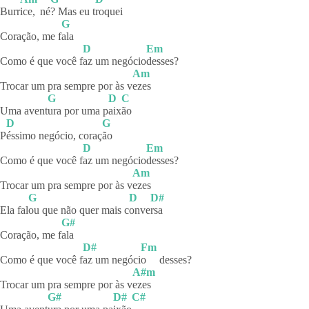
Burr
ice,
né
? Mas eu t
roquei
G
Coração, me f
ala
D
Em
Como é que você f
az um negócio
desses?
Am
Trocar um pra sempre por às v
ezes
G
D
C
Uma avent
ura por uma p
aix
ão
D
G
P
éssimo negócio, coraç
ão
D
Em
Como é que você f
az um negócio
desses?
Am
Trocar um pra sempre por às v
ezes
G
D
D#
Ela fal
ou que não quer mais c
onve
rsa
G#
Coração, me f
ala
D#
Fm
Como é que você f
az um negóci
o
desses?
A#m
Trocar um pra sempre por às v
ezes
G#
D#
C#