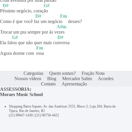
Uma avent
ura por uma pa
ixão
D#
G#
P
éssimo negócio, coraç
ão
D#
Fm
Como é que você f
az um negóci
o
desses?
A#m
Trocar um pra sempre por às v
ezes
G#
D#
Ela fal
ou que não quer mais co
nversa
Fm
Agora dorme com
essa
Categorias
Quem somos?
Fração Nota
Nossos vídeos
Blog
Mercador Salim
Acordes
Contato
Apresentação
ASSESSORIA:
Moraes Music School
Shopping Barra Square, Av. das Américas 3555, Bloco 2, Loja 204, Barra da
Tijuca, Rio de Janeiro, RJ
(21) 99647-1430
|
(21) 96750-4422