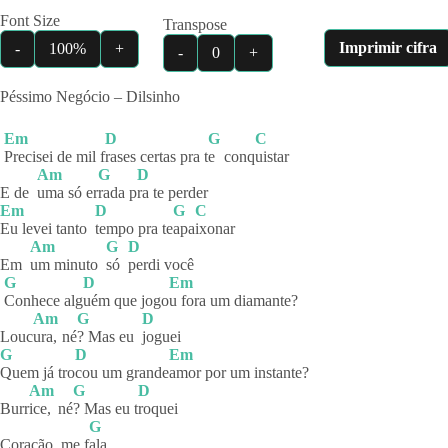
Font Size
Transpose
Imprimir cifra
-
100%
+
-
0
+
Péssimo Negócio – Dilsinho
Em
D
G
C
Precisei de mil f
rases certas pra t
e
conq
uistar
Am
G
D
E de
uma só er
rada
p
ra te perder
Em
D
G
C
Eu levei tanto
tempo pra te
apa
ixonar
Am
G
D
Em
um minuto
só
perdi
você
G
D
Em
Conhece
alg
uém que jogo
u fora um diamante?
Am
G
D
Louc
ura,
né
? Mas eu
joguei
G
D
Em
Quem já tro
cou um grande
amor por um instante?
Am
G
D
Burr
ice,
né
? Mas eu t
roquei
G
Coração, me f
ala