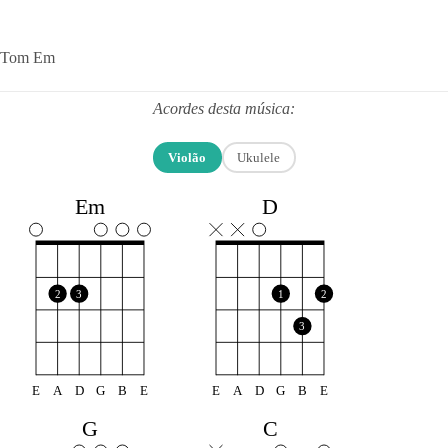
Tom Em
Acordes desta música:
Violão
Ukulele
Em
D
2
3
1
2
3
E
A
D
G
B
E
E
A
D
G
B
E
G
C