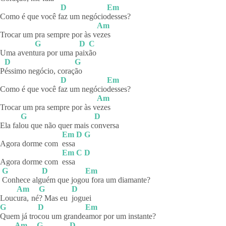
D
Em
Como é que você f
az um negócio
desses?
Am
Trocar um pra sempre por às v
ezes
G
D
C
Uma avent
ura por uma p
aix
ão
D
G
P
éssimo negócio, coraç
ão
D
Em
Como é que você f
az um negócio
desses?
Am
Trocar um pra sempre por às v
ezes
G
D
Ela fal
ou que não quer mais c
onversa
Em
D
G
Agora dorme com
essa
Em
C
D
Agora dorme com
essa
G
D
Em
Conhece
alg
uém que jogo
u fora um diamante?
Am
G
D
Louc
ura,
né
? Mas eu
joguei
G
D
Em
Quem já tro
cou um grande
amor por um instante?
Am
G
D