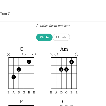
Tom C
Acordes desta música:
Violão
Ukulele
C
Am
1
1
2
2
3
3
E
A
D
G
B
E
E
A
D
G
B
E
F
G