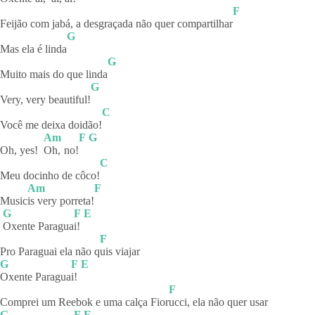
F
Feijão com jabá, a desgraçada não quer compartilhar
G
Mas ela é linda
G
Muito mais do que linda
G
Very, very beautiful!
C
Você me deixa doidão!
Am
F
G
Oh, yes!
Oh,
no!
C
Meu docinho de côco!
Am
F
Music
is very porreta!
G
F
E
Oxente
Paragua
i!
F
Pro Paraguai ela não q
uis
viajar
G
F
E
Oxente
Paragua
i!
F
Comprei um Reebok e uma calça Fior
ucci, ela não quer usar
G
F
E