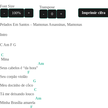
Font Size
Transpose
Imprimir cifra
-
100%
+
-
0
+
Pelados Em Santos – Mamonas Assassinas, Mamonas
Intro
C Am F G
C
Mina
Am
Seus cabelos é “da hora”
F
Seu corpão violão
G
Meu docinho de côco
C
Tá me deixando louco
Am
Minha Brasília amarela
F