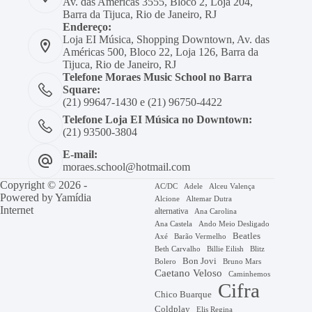
Av. das Américas 3555, Bloco 2, Loja 204,
Barra da Tijuca, Rio de Janeiro, RJ
Endereço:
Loja EI Música, Shopping Downtown, Av. das
Américas 500, Bloco 22, Loja 126, Barra da
Tijuca, Rio de Janeiro, RJ
Telefone Moraes Music School no Barra
Square:
(21) 99647-1430 e (21) 96750-4422
Telefone Loja EI Música no Downtown:
(21) 93500-3804
E-mail:
moraes.school@hotmail.com
Copyright © 2026 -
AC/DC
Adele
Alceu Valença
Powered by
Yamídia
Alcione
Altemar Dutra
Internet
alternativa
Ana Carolina
Ana Castela
Ando Meio Desligado
Beatles
Axé
Barão Vermelho
Beth Carvalho
Billie Eilish
Blitz
Bon Jovi
Bruno Mars
Bolero
Caetano Veloso
Caminhemos
Cifra
Chico Buarque
Coldplay
Elis Regina