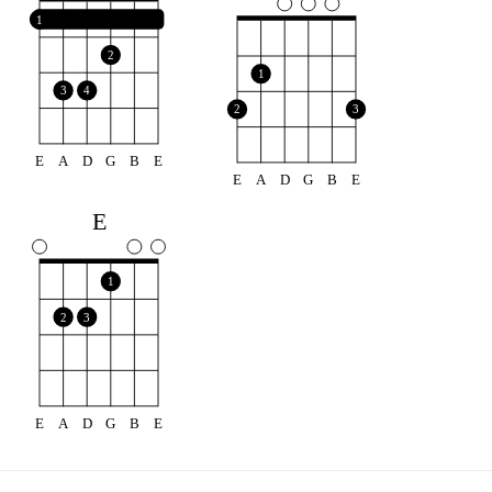
1
2
1
3
4
2
3
E
A
D
G
B
E
E
A
D
G
B
E
E
1
2
3
E
A
D
G
B
E