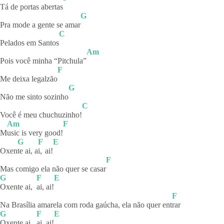
Tá de portas abertas
G
Pra mode a gente se amar
C
Pelados em Santos
Am
Pois você minha “Pitchula”
F
Me deixa legalzão
G
Não me sinto sozinho
C
Você é meu chuchuzinho!
Am
F
M
usic is very good!
G
F
E
Oxen
te ai, a
i,
ai!
F
Mas comigo ela não quer se casar
G
F
E
Oxente ai,
ai,
ai!
F
Na Brasília amarela com roda gaúcha, ela não quer ent
rar
G
F
E
Oxente ai,
ai,
ai!