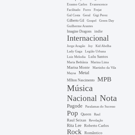
Erasmo Carlos
Evanescence
Facilitado
Forro
Frejat
Gal Costa
Geral
Gigi Perez
Gilberto Gil
Gospel
Green Day
Guilherme Arantes
Imagine Dragons
indie
Internacional
Jorge Aragão
Kid Abelha
Joy
Lady Gaga
Legião Urbana
Lulu Santos
Luiz Melodia
Marina Lima
Maria Bethânia
Marisa Monte
Martinho da Vila
Metal
Maysa
MPB
MIlton Nascimento
Música
Nota
Nacional
Pagode
Paralamas do Sucesso
Pop
Queen
Raul
Raul Seixas
Revelação
Rita Lee
Roberto Carlos
Rock
Romântico