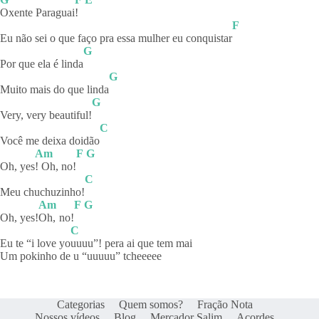
Oxente
Paraguai
!
F
Eu não sei o que faço pra essa mulher eu conquistar
G
Por que ela é linda
G
Muito mais do que linda
G
Very, very beautiful!
C
Você me deixa doidão
Am
F
G
Oh, yes
! Oh, no!
C
Meu chuchuzinho!
Am
F
G
Oh, yes!
Oh,
no!
C
Eu te “i love yo
uuuu”! pera ai que tem mai
Um pokinho de u “uuuuu” tcheeeee
Categorias
Quem somos?
Fração Nota
Nossos vídeos
Blog
Mercador Salim
Acordes