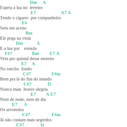
Dm
A
Espera a lua no
terreiro
E7
A7
A
Tendo o cigarro
por
companheiro
F#
Sem um ace
no
Bm
Ele pega na vi
ola
Dm
A
E a lua p
or
esmola
F#7
Bm
E7
A
Ve
m pro quintal d
esse
more
no
E7
A
No rancho
fundo
C#7
F#m
Bem pra lá d
o fim do mundo
C#7
D
Nunca mais
houve
alegria
E7
A
E7
Nem de noite, ne
m de dia
E7
A
Os arv
oredos
C#7
F#m
Já não conta
m mais segredos
C#7
D