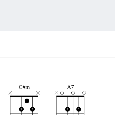
C#m
A7
1
2
3
2
3