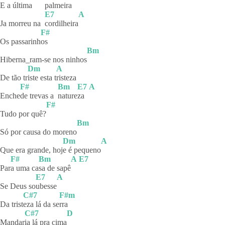
E a últim
a
palmeira
E7
A
Ja morreu na
cordilheira
F#
Os passarinh
os
Bm
Hiberna_ram-se nos ninhos
Dm
A
De tão tr
iste esta t
risteza
F#
Bm
E7
A
Enche
de trevas a
nature
za
F#
Tudo por quê?
Bm
Só por causa do moreno
Dm
A
Que era grande, hoj
e é pequeno
F#
Bm
A
E7
Par
a uma ca
sa de sapê
E7
A
Se Deus so
ubesse
C#7
F#m
Da trist
eza lá da se
rra
C#7
D
Mandar
ia lá pra cima