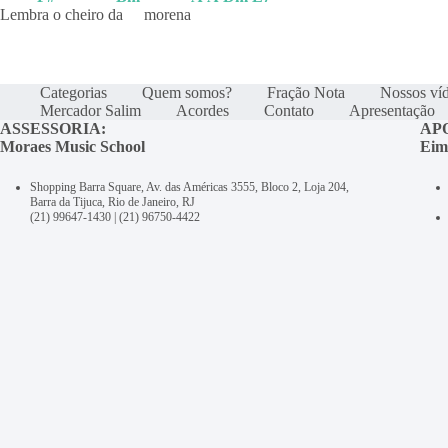
Lemb
ra o cheiro d
a
morena
Categorias
Quem somos?
Fração Nota
Nossos ví
Mercador Salim
Acordes
Contato
Apresentação
ASSESSORIA:
AP
Moraes Music School
Eim
Shopping Barra Square, Av. das Américas 3555, Bloco 2, Loja 204,
Barra da Tijuca, Rio de Janeiro, RJ
(21) 99647-1430
|
(21) 96750-4422