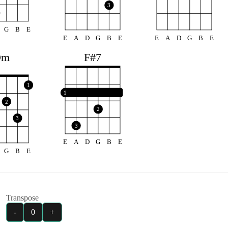
3
G
B
E
E
A
D
G
B
E
E
A
D
G
B
E
F#7
Dm
1
1
2
2
3
3
E
A
D
G
B
E
G
B
E
Transpose
-
0
+