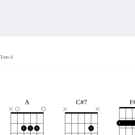
Tom A
F
A
C#7
1
1
2
3
1