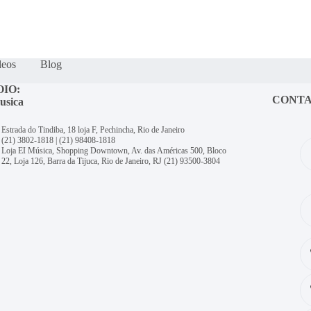
deos
Blog
OIO:
CONT
usica
Estrada do Tindiba, 18 loja F, Pechincha, Rio de Janeiro
(21) 3802-1818
|
(21) 98408-1818
Loja EI Música, Shopping Downtown, Av. das Américas 500, Bloco
22, Loja 126, Barra da Tijuca, Rio de Janeiro, RJ
(21) 93500-3804