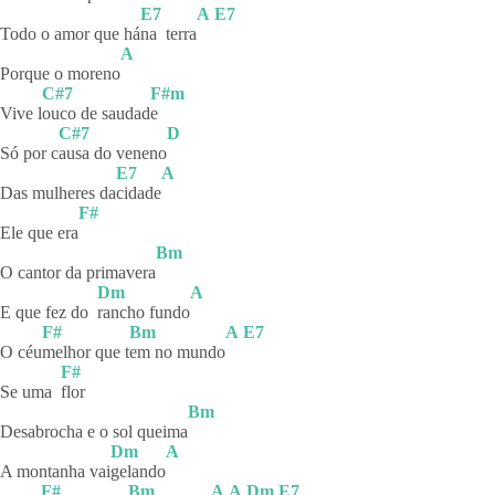
E7
A
E7
Todo o amor que há
na
terra
A
Porque o moreno
C#7
F#m
Vive l
ouco de saudad
e
C#7
D
Só por c
ausa do veneno
E7
A
Das mulheres da
cidade
F#
Ele que era
Bm
O cantor da primavera
Dm
A
E que fez do
rancho
fundo
F#
Bm
A
E7
O céu
melhor que t
em no mundo
F#
Se uma
flor
Bm
Desabrocha e o sol queima
Dm
A
A montanha vai
gelando
F#
Bm
A
A
Dm
E7