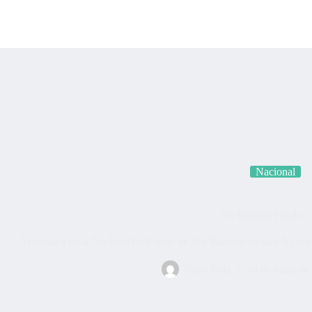
Categorias
Quem som
Nacional
No Rancho Fundo
Aprenda a tocar No Rancho Fundo de Ary Barroso no tom A com ci
Cifra Nota
24 de maio de