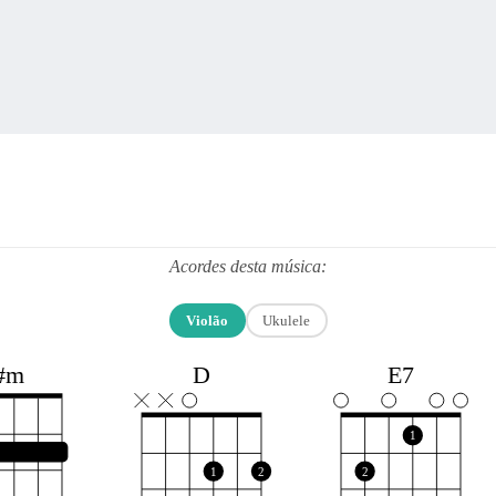
Acordes desta música:
Violão
Ukulele
#m
D
E7
1
1
2
2