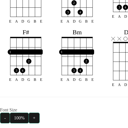
2
3
4
3
4
E
A
D
E
A
D
G
B
E
E
A
D
G
B
E
F#
Bm
1
1
2
2
3
4
3
4
E
A
D
G
B
E
E
A
D
G
B
E
E
A
D
Font Size
-
100%
+