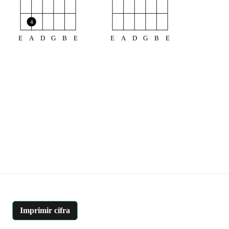
4
E
A
D
G
B
E
E
A
D
G
B
E
Imprimir cifra