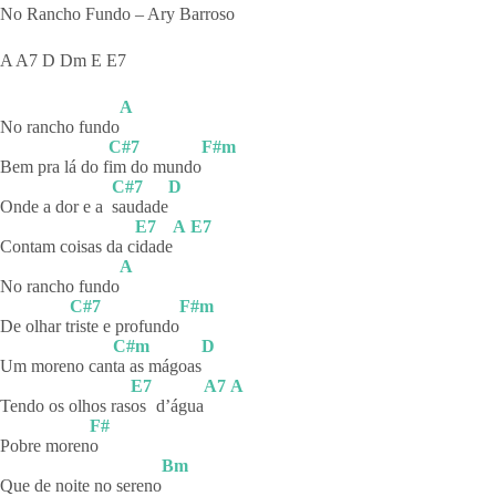
No Rancho Fundo – Ary Barroso
A A7 D Dm E E7
A
No rancho fundo
C#7
F#m
Bem pra lá do f
im do mundo
C#7
D
Onde a dor e a
saudade
E7
A
E7
Contam coisas da c
idade
A
No rancho fundo
C#7
F#m
De olhar t
riste e profundo
C#m
D
Um moreno can
ta as mágoas
E7
A7
A
Tendo os olhos ras
os
d’água
F#
Pobre moren
o
Bm
Que de noite no sereno