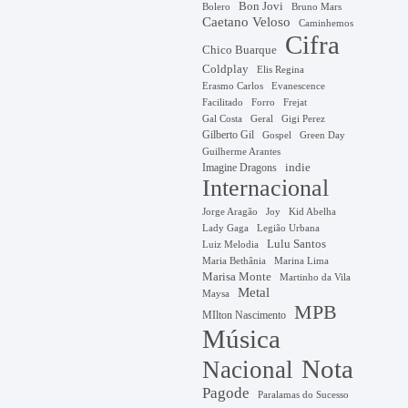
Bon Jovi
Bruno Mars
Bolero
Caetano Veloso
Caminhemos
Cifra
Chico Buarque
Coldplay
Elis Regina
Erasmo Carlos
Evanescence
Facilitado
Forro
Frejat
Gal Costa
Geral
Gigi Perez
Gilberto Gil
Gospel
Green Day
Guilherme Arantes
Imagine Dragons
indie
Internacional
Jorge Aragão
Kid Abelha
Joy
Lady Gaga
Legião Urbana
Lulu Santos
Luiz Melodia
Marina Lima
Maria Bethânia
Marisa Monte
Martinho da Vila
Metal
Maysa
MPB
MIlton Nascimento
Música
Nota
Nacional
Pagode
Paralamas do Sucesso