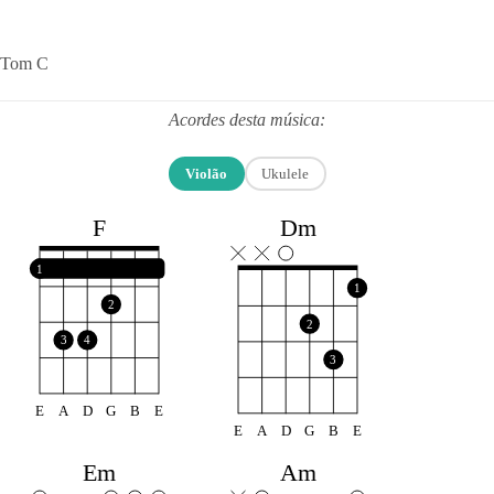
Tom C
Acordes desta música:
Violão
Ukulele
F
Dm
1
1
2
2
3
4
3
E
A
D
G
B
E
E
A
D
G
B
E
Em
Am