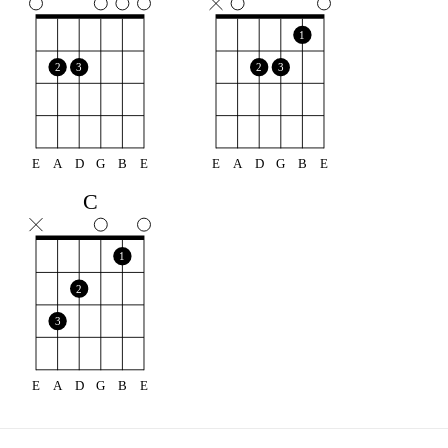
1
2
3
2
3
E
A
D
G
B
E
E
A
D
G
B
E
C
1
2
3
E
A
D
G
B
E