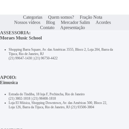
Categorias
Quem somos?
Fração Nota
Nossos vídeos
Blog
Mercador Salim
Acordes
Contato
Apresentação
ASSESSORIA:
Moraes Music School
Shopping Barra Square, Av. das Américas 3555, Bloco 2, Loja 204, Barra da
Tijuca, Rio de Janeiro, RJ
(21) 99647-1430
|
(21) 96750-4422
APOIO:
Eimusica
Estrada do Tindiba, 18 loja F, Pechincha, Rio de Janeiro
(21) 3802-1818
|
(21) 98408-1818
Loja EI Música, Shopping Downtown, Av. das Américas 500, Bloco 22,
Loja 126, Barra da Tijuca, Rio de Janeiro, RJ
(21) 93500-3804