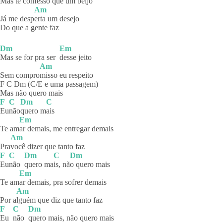
Mas te confesso q
ue um beijo
Am
Já me desp
erta um desejo
Do que a gente faz
Dm
Em
Mas se for pra ser
desse
jeito
Am
Sem compro
misso eu respeito
F C Dm (C/E e uma passagem)
Mas não quero mais
F
C
Dm
C
Eu
não
quero
m
ais
Em
Te am
ar demais, me entregar demais
Am
Pra
você dizer que tanto faz
F
C
Dm
C
Dm
Eu
não
quero
ma
is,
nã
o quero mais
Em
Te am
ar demais, pra sofrer demais
Am
Por a
lguém que diz que tanto faz
F
C
Dm
Eu
não
quero mais, não quero mais