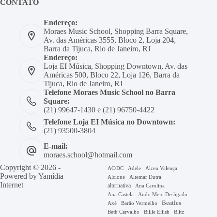
CONTATO
Endereço:
Moraes Music School, Shopping Barra Square,
Av. das Américas 3555, Bloco 2, Loja 204,
Barra da Tijuca, Rio de Janeiro, RJ
Endereço:
Loja EI Música, Shopping Downtown, Av. das
Américas 500, Bloco 22, Loja 126, Barra da
Tijuca, Rio de Janeiro, RJ
Telefone Moraes Music School no Barra
Square:
(21) 99647-1430 e (21) 96750-4422
Telefone Loja EI Música no Downtown:
(21) 93500-3804
E-mail:
moraes.school@hotmail.com
Copyright © 2026 -
AC/DC
Adele
Alceu Valença
Powered by
Yamídia
Alcione
Altemar Dutra
Internet
alternativa
Ana Carolina
Ana Castela
Ando Meio Desligado
Beatles
Axé
Barão Vermelho
Beth Carvalho
Billie Eilish
Blitz