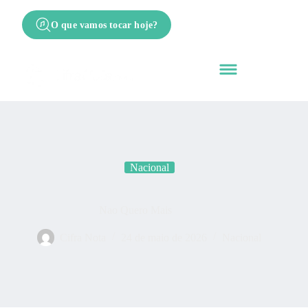
O que vamos tocar hoje?
Nacional
Nao Quero Mais
Cifra Nota
24 de maio de 2026
Nacional