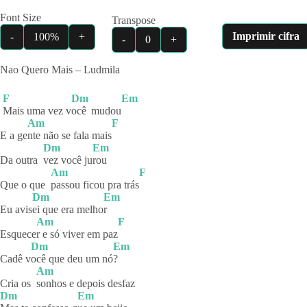
Font Size
Transpose
Imprimir cifra
-
100%
+
-
0
+
Nao Quero Mais – Ludmila
F
Dm
Em
Mais uma vez v
ocê
mudou
Am
F
E a ge
nte não se fala mais
Dm
Em
Da outra
vez você ju
rou
Am
F
Que o que
passou ficou pra trás
Dm
Em
Eu avis
ei que era melho
r
Am
F
Esquece
r e só viver em paz
Dm
Em
Cadê v
ocê que deu um nó
?
Am
Cria os
sonhos e depois desfaz
Dm
Em