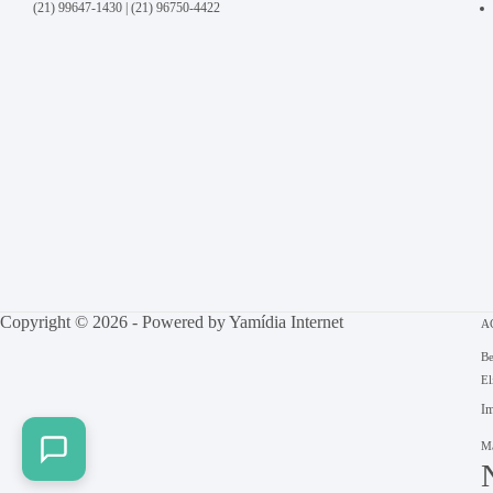
(21) 99647-1430
|
(21) 96750-4422
Copyright © 2026 - Powered by
Yamídia Internet
A
Be
El
Im
Ma