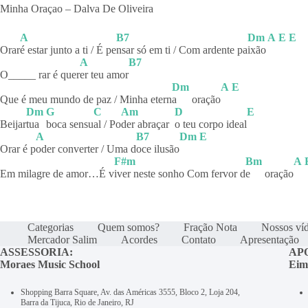
Minha Oraçao – Dalva De Oliveira
A
B7
Dm
A
E
E
Orar
é estar junto a ti / É pe
nsar só em ti / Com ardente pa
ixão
A
B7
O_____ rar é quer
er teu amor
Dm
A
E
Que é meu mundo de paz / Minha etern
a
oração
Dm
G
C
Am
D
E
Beijar
tua
boca
sensu
al / Po
der abraçar
o teu corpo ideal
A
B7
Dm
E
Orar é p
oder converter / Uma d
oce
ilusão
F#m
Bm
A
Em milagre de amor…É v
iver neste sonho Com fervor d
e
oração
Categorias
Quem somos?
Fração Nota
Nossos ví
Mercador Salim
Acordes
Contato
Apresentação
ASSESSORIA:
AP
Moraes Music School
Eim
Shopping Barra Square, Av. das Américas 3555, Bloco 2, Loja 204,
Barra da Tijuca, Rio de Janeiro, RJ