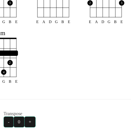
3
2
3
G
B
E
E
A
D
G
B
E
E
A
D
G
B
E
Bm
2
4
G
B
E
Transpose
-
0
+