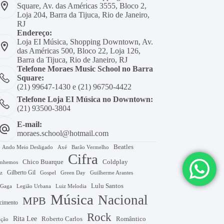
Square, Av. das Américas 3555, Bloco 2,
Loja 204, Barra da Tijuca, Rio de Janeiro,
RJ
Endereço:
Loja EI Música, Shopping Downtown, Av.
das Américas 500, Bloco 22, Loja 126,
Barra da Tijuca, Rio de Janeiro, RJ
Telefone Moraes Music School no Barra
Square:
(21) 99647-1430 e (21) 96750-4422
Telefone Loja EI Música no Downtown:
(21) 93500-3804
E-mail:
moraes.school@hotmail.com
Beatles
Axé
Barão Vermelho
Ando Meio Desligado
Cifra
Chico Buarque
Coldplay
nhemos
Gilberto Gil
Gospel
Green Day
z
Guilherme Arantes
Lulu Santos
 Gaga
Legião Urbana
Luiz Melodia
Música
Nacional
MPB
cimento
Rock
Rita Lee
Roberto Carlos
Romântico
ação