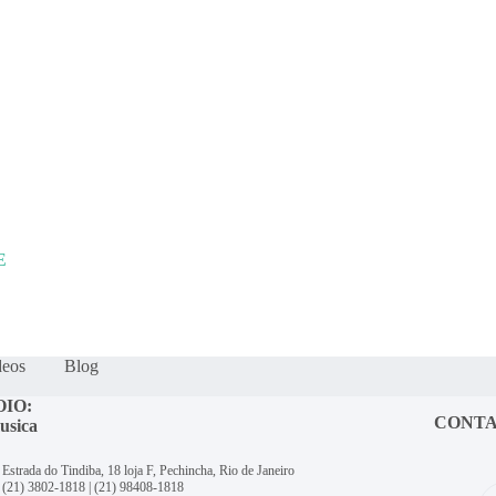
E
deos
Blog
OIO:
CONT
usica
Estrada do Tindiba, 18 loja F, Pechincha, Rio de Janeiro
(21) 3802-1818
|
(21) 98408-1818