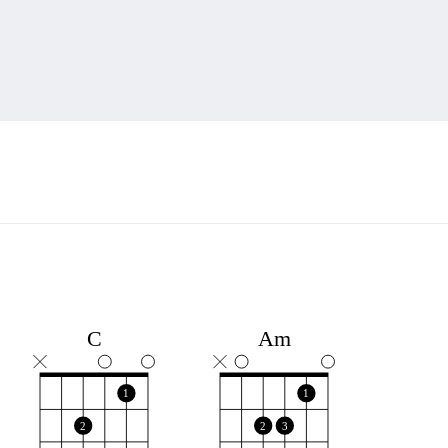
C
Am
1
1
2
2
3