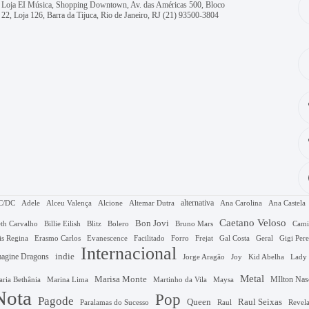
Loja EI Música, Shopping Downtown, Av. das Américas 500, Bloco
22, Loja 126, Barra da Tijuca, Rio de Janeiro, RJ
(21) 93500-3804
alternativa
C/DC
Adele
Alceu Valença
Alcione
Altemar Dutra
Ana Carolina
Ana Castela
Caetano Veloso
Bon Jovi
Bruno Mars
th Carvalho
Billie Eilish
Blitz
Bolero
Cami
Gal Costa
is Regina
Erasmo Carlos
Evanescence
Facilitado
Forro
Frejat
Geral
Gigi Pere
Internacional
agine Dragons
indie
Jorge Aragão
Kid Abelha
Joy
Lady
Metal
Marisa Monte
MIlton Nas
Marina Lima
ria Bethânia
Martinho da Vila
Maysa
Nota
Pop
Pagode
Queen
Raul Seixas
Raul
Revel
Paralamas do Sucesso