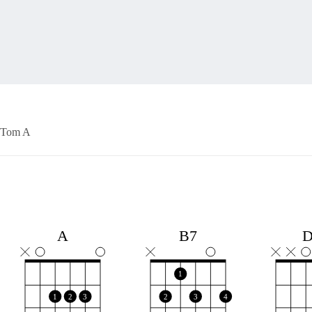
Tom A
A
B7
1
1
2
3
2
3
4