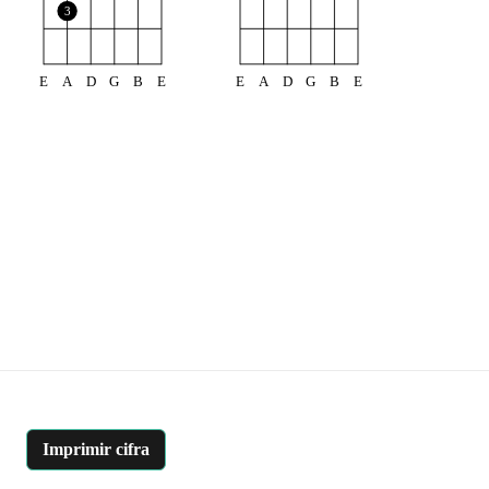
3
E
A
D
G
B
E
E
A
D
G
B
E
Imprimir cifra