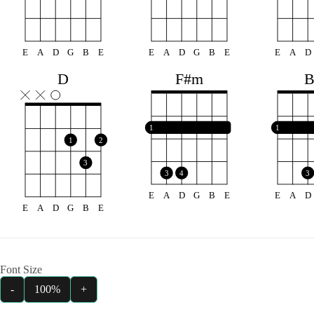
E
A
D
G
B
E
E
A
D
G
B
E
E
A
D
F#m
D
1
1
1
2
3
3
4
3
E
A
D
G
B
E
E
A
D
E
A
D
G
B
E
Font Size
-
100%
+