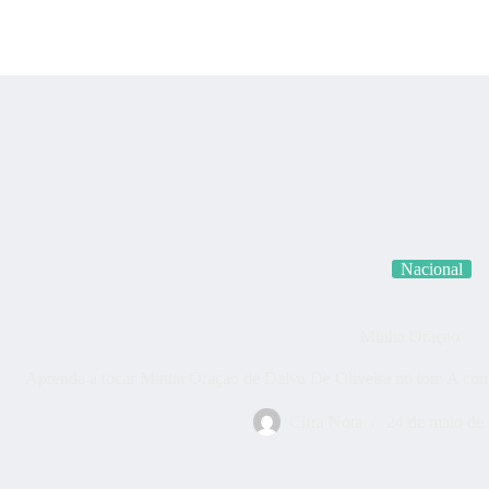
Categorias
Quem som
Nacional
Minha Oraçao
Aprenda a tocar Minha Oraçao de Dalva De Oliveira no tom A com 
Cifra Nota
24 de maio de