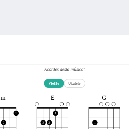
Acordes desta música:
Violão
Ukulele
Dm
E
G
1
1
2
2
3
1