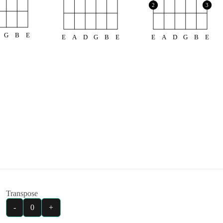
2
3
G
B
E
E
A
D
G
B
E
E
A
D
G
B
E
Transpose
-
0
+