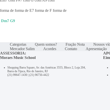
Em7 com F#7 com G com A9 com
forma de forma de E7 forma de F forma de
Dm7
G9
Categorias
Quem somos?
Fração Nota
Nossos ví
Mercador Salim
Acordes
Contato
Apresentação
ASSESSORIA:
AP
Moraes Music School
Eim
Shopping Barra Square, Av. das Américas 3555, Bloco 2, Loja 204,
Barra da Tijuca, Rio de Janeiro, RJ
(21) 99647-1430
|
(21) 96750-4422