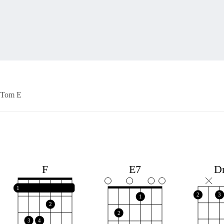
Tom E
F
E7
D
1
2
3
1
2
2
3
4