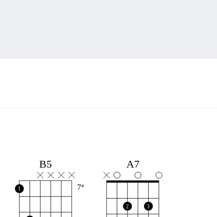
A7
B5
7ª
1
2
3