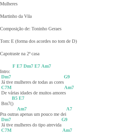
Mulheres
Martinho da Vila
Composição de: Toninho Geraes
Tom: E (forma dos acordes no tom de D)
Capotraste na 2ª casa
F
E7
Dm7
E7
Am7
Intro:
Dm7
G9
Já tive mulheres de todas as cores
C7M
Am7
De várias idades de muitos amore
s
B5
E7
Bm7(
)
Am7
A7
Pra outra
s apenas um pouco me dei
Dm7
G9
Já tive mulheres do tipo atrevida
C7M
Am7