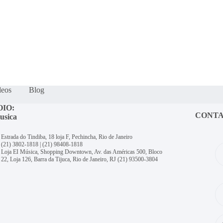
deos
Blog
OIO:
CONT
usica
Estrada do Tindiba, 18 loja F, Pechincha, Rio de Janeiro
(21) 3802-1818
|
(21) 98408-1818
Loja EI Música, Shopping Downtown, Av. das Américas 500, Bloco
22, Loja 126, Barra da Tijuca, Rio de Janeiro, RJ
(21) 93500-3804