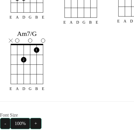
E
A
D
G
B
E
E
A
D
E
A
D
G
B
E
Am7/G
1
2
E
A
D
G
B
E
Font Size
-
100%
+