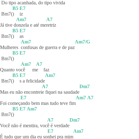
Do tipo acanhada, do tipo vivida
B5
E7
Bm7(
)
iz
Am7
A7
Já tive d
onzela e até me
retriz
B5
E7
Bm7(
)
as
Am7
Am7/G
Mulheres
confusas de guerra e de paz
B5
E7
Bm7(
)
Am7
A7
Quanto vo
cê
m
e
faz
B5
E7
Am7
Bm7(
)
s a felicidade
A7
Dm7
Mas eu não encontrei
e fiquei na saudade
E7
Am7
A7
Foi começ
ando bem mas tudo teve fim
B5
E7
Am7
Bm7(
)
A7
Dm7
Você não é mentira, voc
ê é verdade
E7
Am7
É tudo que um dia eu so
nhei pra mim