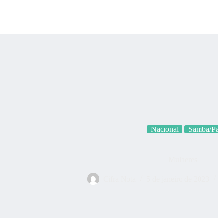
Categorias
Quem som
Nacional
Samba/P
Mulheres
Cifra Nota
5 de janeiro de 2023