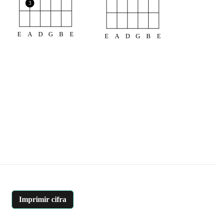
3
E
A
D
G
B
E
E
A
D
G
B
E
Imprimir cifra