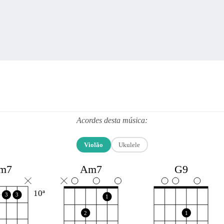
Acordes desta música:
Violão
Ukulele
Am7
G9
m7
10ª
3
3
1
2
1