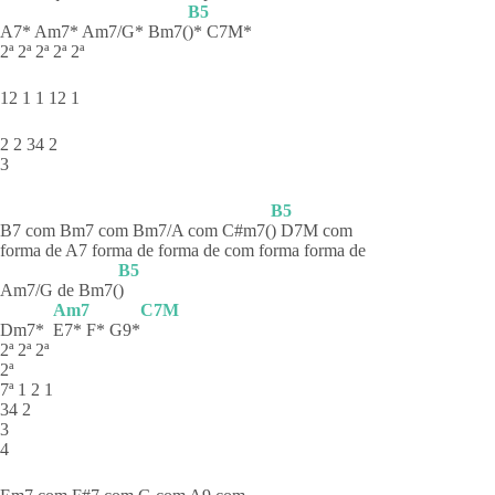
B5
A7* Am7* Am7/G* Bm7(
)* C7M*
2ª 2ª 2ª 2ª 2ª
12 1 1 12 1
2 2 34 2
3
B5
B7 com Bm7 com Bm7/A com C#m7(
) D7M com
forma de A7 forma de forma de com forma forma de
B5
Am7/G de Bm7(
)
Am7
C7M
Dm7*
E7* F* G9*
2ª 2ª 2ª
2ª
7ª 1 2 1
34 2
3
4