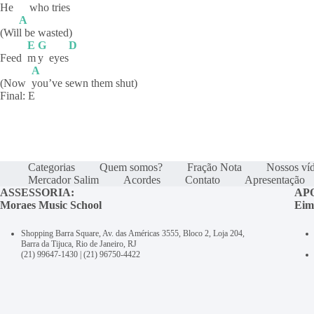
He
who
trie
s
A
(Wil
l be wasted)
E
G
D
Feed
m
y
eyes
A
(Now
you’ve sewn them shut)
Final: E
Categorias
Quem somos?
Fração Nota
Nossos ví
Mercador Salim
Acordes
Contato
Apresentação
ASSESSORIA:
AP
Moraes Music School
Eim
Shopping Barra Square, Av. das Américas 3555, Bloco 2, Loja 204,
Barra da Tijuca, Rio de Janeiro, RJ
(21) 99647-1430
|
(21) 96750-4422