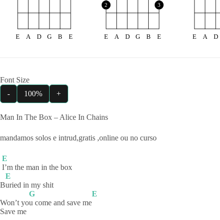
2
3
E
A
D
G
B
E
E
A
D
G
B
E
E
A
D
Font Size
-
100%
+
Man In The Box – Alice In Chains
mandamos solos e intrud,gratis ,online ou no curso
E
I’m the man in the box
E
B
uried in my shit
G
E
Won’t yo
u come and save me
Save me