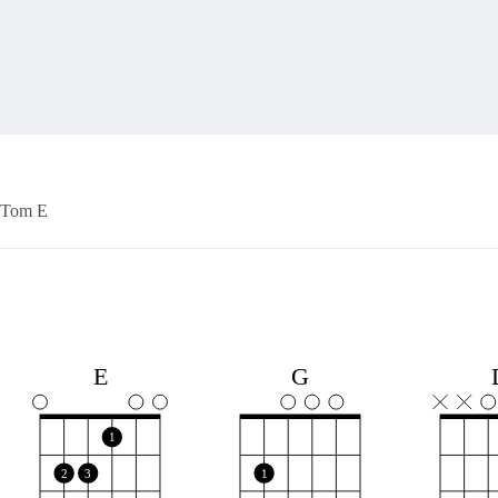
Tom E
E
G
1
2
3
1