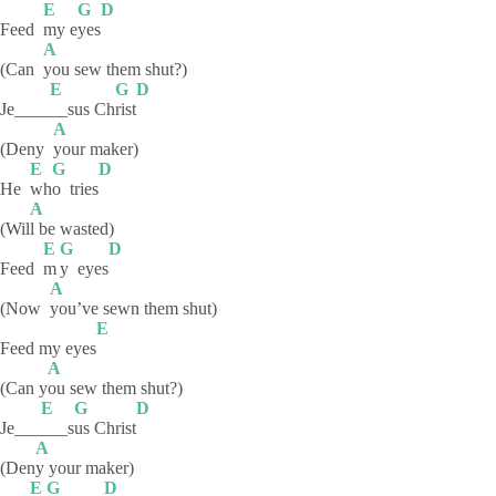
E
G
D
Feed
my
e
yes
A
(Can
you sew them shut?)
E
G
D
Je____
__sus
Ch
rist
A
(Deny
your
maker)
E
G
D
He
wh
o
tries
A
(Wil
l be wasted)
E
G
D
Feed
m
y
eyes
A
(Now
you’ve sewn them shut)
E
Feed my eyes
A
(Can y
ou sew them shut?)
E
G
D
Je___
___s
us
Christ
A
(Den
y your maker)
E
G
D