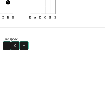
3
G
B
E
E
A
D
G
B
E
Transpose
-
0
+