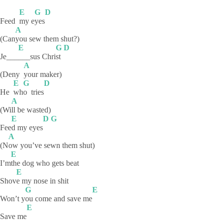
E
G
D
Feed
my
e
yes
A
(Can
you sew them shut?)
E
G
D
Je___
___sus
Chri
st
A
(Deny
your
maker)
E
G
D
He
wh
o
tries
A
(Wi
ll be wasted)
E
D
G
Fee
d my eyes
A
(N
ow you’ve sewn them shut)
E
I’m
the dog who gets beat
E
Shov
e my nose in shit
G
E
Won’t y
ou come and save me
E
Save me