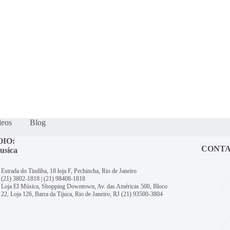
deos
Blog
OIO:
CONT
usica
Estrada do Tindiba, 18 loja F, Pechincha, Rio de Janeiro
(21) 3802-1818
|
(21) 98408-1818
Loja EI Música, Shopping Downtown, Av. das Américas 500, Bloco
22, Loja 126, Barra da Tijuca, Rio de Janeiro, RJ
(21) 93500-3804