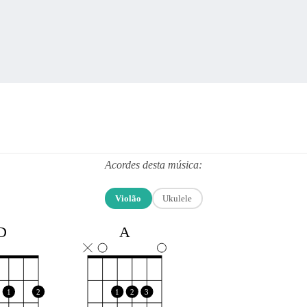
Acordes desta música:
Violão
Ukulele
D
A
1
2
1
2
3