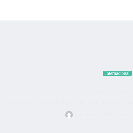
Categorias
Quem som
Internacional
Man In The Box
Aprenda a tocar Man In The Box de Alice In Chains no tom E com c
Cifra Nota
24 de maio de 2