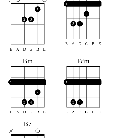
1
1
2
2
3
3
4
E
A
D
G
B
E
E
A
D
G
B
E
Bm
F#m
1
1
2
3
4
3
4
E
A
D
G
B
E
E
A
D
G
B
E
B7