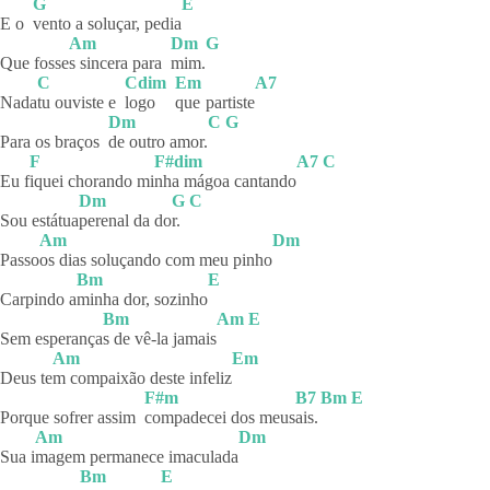
G
E
E o
vento a soluçar, pedia
Am
Dm
G
Que fosse
s sincera para
mim.
C
Cdim
Em
A7
Nada
tu ouviste e
logo
que
partiste
Dm
C
G
Para os braços
de outro amor.
F
F#dim
A7
C
Eu f
iquei chorando mi
nha mágoa cantando
Dm
G
C
Sou estátua
perenal da do
r.
Am
Dm
Passo
os dias soluçando com meu pinho
Bm
E
Carpindo a
minha dor, sozinho
Bm
Am
E
Sem esperança
s de vê-la jamais
Am
Em
Deus te
m compaixão deste infeliz
F#m
B7
Bm
E
Porque sofrer assim
compadecei dos meus
ais.
Am
Dm
Sua i
magem permanece imaculada
Bm
E