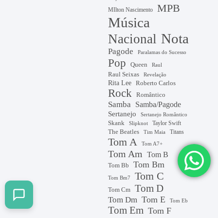
MPB
MIlton Nascimento
Música
Nota
Nacional
Pagode
Paralamas do Sucesso
Pop
Queen
Raul
Raul Seixas
Revelação
Rita Lee
Roberto Carlos
Rock
Romântico
Samba
Samba/Pagode
Sertanejo
Sertanejo Romântico
Skank
Taylor Swift
Slipknot
The Beatles
Titans
Tim Maia
Tom A
Tom A7+
Tom Am
Tom B
Tom Bm
Tom Bb
Tom C
Tom Bm7
Tom D
Tom Cm
Tom E
Tom Dm
Tom Eb
Tom Em
Tom F