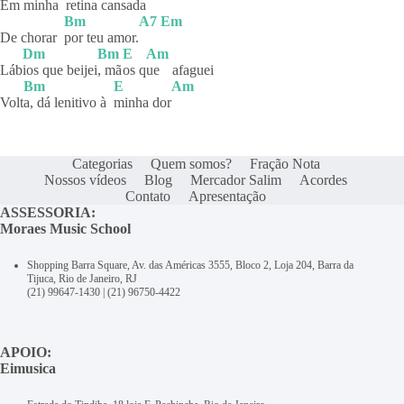
Em minha
retina
cansa
da
Bm
A7
Em
De chorar
por teu amor.
Dm
Bm
E
Am
Láb
ios que beijei
, mã
os
q
ue
afaguei
Bm
E
Am
Volt
a, dá lenitivo à
minha
dor
Categorias
Quem somos?
Fração Nota
Nossos vídeos
Blog
Mercador Salim
Acordes
Contato
Apresentação
ASSESSORIA:
Moraes Music School
Shopping Barra Square, Av. das Américas 3555, Bloco 2, Loja 204, Barra da
Tijuca, Rio de Janeiro, RJ
(21) 99647-1430
|
(21) 96750-4422
APOIO:
Eimusica