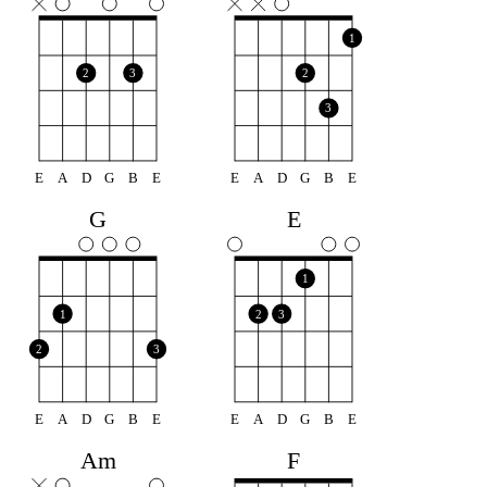
1
2
3
2
3
E
A
D
G
B
E
E
A
D
G
B
E
G
E
1
1
2
3
2
3
E
A
D
G
B
E
E
A
D
G
B
E
F
Am