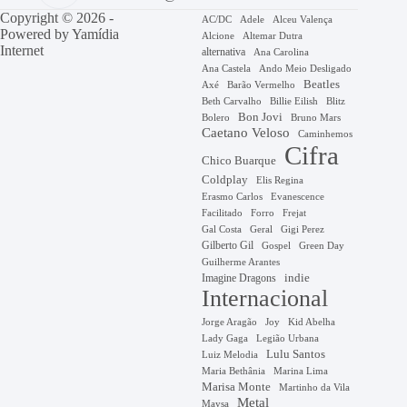
Copyright © 2026 -
AC/DC
Adele
Alceu Valença
Powered by
Yamídia
Alcione
Altemar Dutra
Internet
alternativa
Ana Carolina
Ana Castela
Ando Meio Desligado
Beatles
Axé
Barão Vermelho
Beth Carvalho
Billie Eilish
Blitz
Bon Jovi
Bruno Mars
Bolero
Caetano Veloso
Caminhemos
Cifra
Chico Buarque
Coldplay
Elis Regina
Erasmo Carlos
Evanescence
Facilitado
Forro
Frejat
Gal Costa
Geral
Gigi Perez
Gilberto Gil
Gospel
Green Day
Guilherme Arantes
Imagine Dragons
indie
Internacional
Jorge Aragão
Kid Abelha
Joy
Lady Gaga
Legião Urbana
Lulu Santos
Luiz Melodia
Marina Lima
Maria Bethânia
Marisa Monte
Martinho da Vila
Metal
Maysa