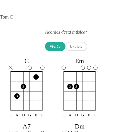
Tom C
Acordes desta música:
Violão
Ukulele
C
Em
1
2
2
3
3
E
A
D
G
B
E
E
A
D
G
B
E
A7
Dm