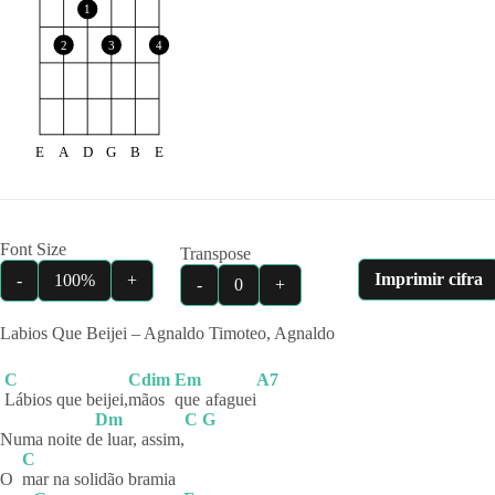
1
2
3
4
E
A
D
G
B
E
Font Size
Transpose
Imprimir cifra
-
100%
+
-
0
+
Labios Que Beijei – Agnaldo Timoteo, Agnaldo
C
Cdim
Em
A7
Lábios que beijei,
mãos
que
afaguei
Dm
C
G
Numa noite d
e luar, assim,
C
O
mar na solidão bramia