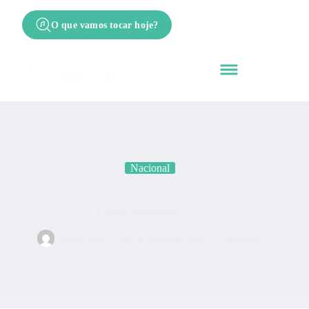
O que vamos tocar hoje?
Nacional
Labios Que Beijei
Cifra Nota
24 de maio de 2026
Nacional