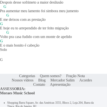
D
espois desse sofrimeto a maior desilusão
G
Pr
a aumentar meu lamento foi simbora meu jumento
G
E m
e deixou com as prestação
G
E hoje eu to arrependido de ter feito migração
G
Volt
o pra casa fudido com um monte de apelido
G
E o mais bonito é cabeção
Solo
G
Categorias
Quem somos?
Fração Nota
Nossos vídeos
Blog
Mercador Salim
Acordes
Contato
Apresentação
ASSESSORIA:
Moraes Music School
Shopping Barra Square, Av. das Américas 3555, Bloco 2, Loja 204, Barra da
Tijuca, Rio de Janeiro, RJ