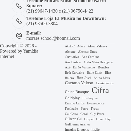
Telefone Moraes Music School no Barra
Square:
(21) 99647-1430 e (21) 96750-4422
Telefone Loja EI Música no Downtown:
(21) 93500-3804
E-mail:
moraes.school@hotmail.com
Copyright © 2026 -
AC/DC
Adele
Alceu Valença
Powered by
Yamídia
Alcione
Altemar Dutra
Internet
alternativa
Ana Carolina
Ana Castela
Ando Meio Desligado
Beatles
Axé
Barão Vermelho
Beth Carvalho
Billie Eilish
Blitz
Bon Jovi
Bruno Mars
Bolero
Caetano Veloso
Caminhemos
Cifra
Chico Buarque
Coldplay
Elis Regina
Erasmo Carlos
Evanescence
Facilitado
Forro
Frejat
Gal Costa
Geral
Gigi Perez
Gilberto Gil
Gospel
Green Day
Guilherme Arantes
Imagine Dragons
indie