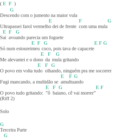
(
E
F
)
G
Desc
endo com o jumento na maior vula
E
F
G
Ultrapassei farol vermelh
o dei de frente
com uma mula
E
F
G
S
ai
avo
ando parecia um foguete
E
F
G
E
F
G
Só num estourei
me
u
c
oco, pois tava de capacete
E
F
G
Me alevantei e o don
o
d
a
m
ula
gritando
E
F
G
O povo em volta tu
do
olh
ando, ninguém pra me socorrer
E
F
G
Fugi mancando, a multidão se
amu
ltu
ando
E
F
G
E
F
O povo tudo gritando:
”ô
bai
ano, cê vai morrer”
(Riff 2)
Solo
G
Terceira
Parte
G