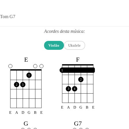
Tom G7
Acordes desta música:
Violão
Ukulele
F
E
1
1
2
2
3
3
4
E
A
D
G
B
E
E
A
D
G
B
E
G
G7