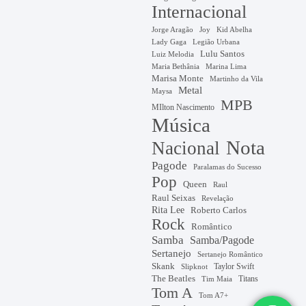
Internacional
Jorge Aragão
Kid Abelha
Joy
Lady Gaga
Legião Urbana
Lulu Santos
Luiz Melodia
Marina Lima
Maria Bethânia
Marisa Monte
Martinho da Vila
Metal
Maysa
MPB
MIlton Nascimento
Música
Nota
Nacional
Pagode
Paralamas do Sucesso
Pop
Queen
Raul
Raul Seixas
Revelação
Rita Lee
Roberto Carlos
Rock
Romântico
Samba
Samba/Pagode
Sertanejo
Sertanejo Romântico
Skank
Taylor Swift
Slipknot
The Beatles
Titans
Tim Maia
Tom A
Tom A7+