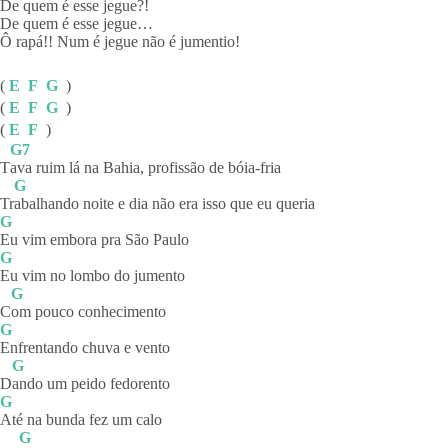
De quem é esse jegue?!
De quem é esse jegue…
Ô rapá!! Num é jegue não é jumentio!
(
E
F
G
)
(
E
F
G
)
(
E
F
)
G7
T
ava ruim lá na Bahia, profissão de bóia-fria
G
Tr
abalhando noite e dia não era isso que eu queria
G
Eu vim embora pra São Paulo
G
Eu vim no lombo do jumento
G
C
om pouco conhecimento
G
Enfrentando chuva e vento
G
D
ando um peido fedorento
G
Até na bunda fez um calo
G