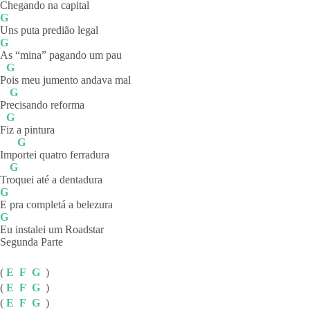
Ch
egando na capital
G
Uns puta predião legal
G
As “mina” pagando um pau
G
P
ois meu jumento andava mal
G
Pr
ecisando
reforma
G
F
iz a pintura
G
Imp
ortei quatro ferradura
G
Tr
oquei até a dentadura
G
E pra completá a belezura
G
Eu instalei um Roadstar
Segunda Parte
(
E
F
G
)
(
E
F
G
)
(
E
F
G
)