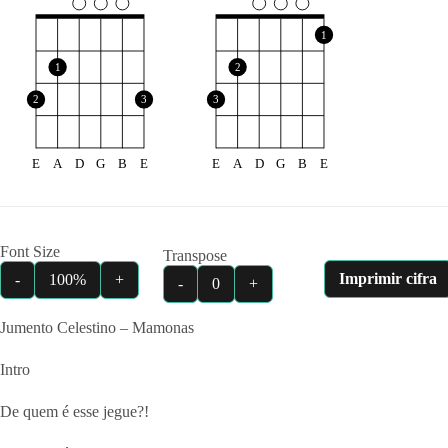
1
1
2
2
3
3
E
A
D
G
B
E
E
A
D
G
B
E
Font Size
Transpose
Imprimir cifra
-
100%
+
-
0
+
Jumento Celestino – Mamonas
Intro
De quem é esse jegue?!