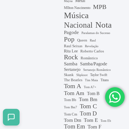
Metal
Maysa
MPB
MIlton Nascimento
Música
Nota
Nacional
Pagode
Paralamas do Sucesso
Pop
Queen
Raul
Raul Seixas
Revelação
Rita Lee
Roberto Carlos
Rock
Romântico
Samba
Samba/Pagode
Sertanejo
Sertanejo Romântico
Skank
Taylor Swift
Slipknot
The Beatles
Titans
Tim Maia
Tom A
Tom A7+
Tom Am
Tom B
Tom Bm
Tom Bb
Tom C
Tom Bm7
Tom D
Tom Cm
Tom E
Tom Dm
Tom Eb
Tom Em
Tom F