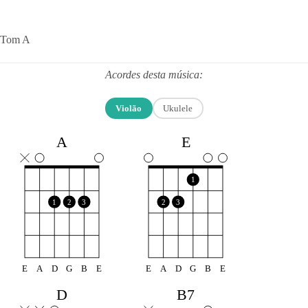
Tom A
Acordes desta música:
Violão
Ukulele
A
E
1
1
2
3
2
3
E
A
D
G
B
E
E
A
D
G
B
E
D
B7