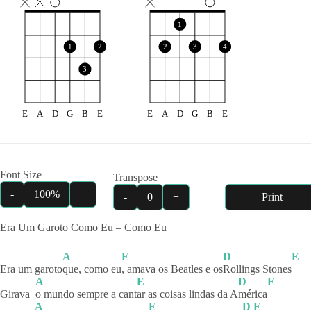
1
1
2
2
3
4
3
E
A
D
G
B
E
E
A
D
G
B
E
Font Size
Transpose
-
100%
+
-
0
+
Print
Era Um Garoto Como Eu – Como Eu
A
E
D
E
Era um garoto
que, como eu
, amava os Beatles e os
Rollings
Stones
A
E
D
E
Girava
o mundo sempre a cant
ar as coisas lindas da A
mérica
A
E
D
E