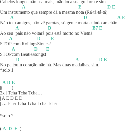
Cabelos longos não usa mais,
não toca sua guitarra e sim
A
E
D
E
Um instrum
ento que sempre dá a mesma n
ota
(Rá-tá-tá-tá)
A
D
A
E
Não t
em amigos, não vê garotas, só gente mo
rta caindo ao chão
A
D
B7
E
Ao seu
país não voltará p
ois está morto no Vietnã
A
D
E
STO
P com Rollings
Stones!
A
D
E
STOP
com
Beatles
songs!
D
A
D
E
No peito
um coração não há. Mas duas m
edalhas, sim.
*solo 1
A
D
E
|(
)
2x | Tcha Tcha Tcha…
| A E D E D
| …Tcha Tcha Tcha Tcha Tcha
*solo 2
(
A
D
E
)