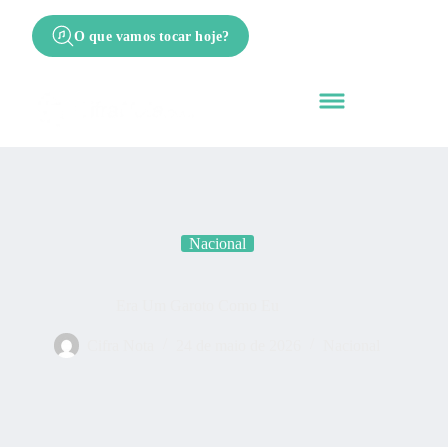
O que vamos tocar hoje?
Nacional
Era Um Garoto Como Eu
Cifra Nota
24 de maio de 2026
Nacional