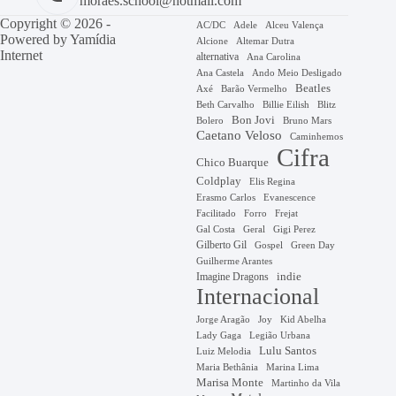
moraes.school@hotmail.com
Copyright © 2026 -
AC/DC
Adele
Alceu Valença
Powered by
Yamídia
Alcione
Altemar Dutra
Internet
alternativa
Ana Carolina
Ana Castela
Ando Meio Desligado
Beatles
Axé
Barão Vermelho
Beth Carvalho
Billie Eilish
Blitz
Bon Jovi
Bruno Mars
Bolero
Caetano Veloso
Caminhemos
Cifra
Chico Buarque
Coldplay
Elis Regina
Erasmo Carlos
Evanescence
Facilitado
Forro
Frejat
Gal Costa
Geral
Gigi Perez
Gilberto Gil
Gospel
Green Day
Guilherme Arantes
Imagine Dragons
indie
Internacional
Jorge Aragão
Kid Abelha
Joy
Lady Gaga
Legião Urbana
Lulu Santos
Luiz Melodia
Marina Lima
Maria Bethânia
Marisa Monte
Martinho da Vila