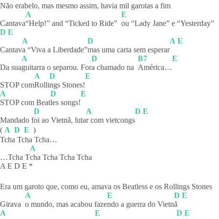
Não era
belo, mas mesmo assim, h
avia mil garotas a fim
A
E
Cantava
“Help!” and “Ticked to Ride”
ou “Lady Jane” e “Yesterday”
D
E
A
D
A
E
Cantav
a “Viva a Liberdade”
mas uma carta sem esperar
A
D
B7
E
Da sua
guitarra o separou. For
a chamado na
América…
A
D
E
STOP com
Rolli
ngs
Stones!
A
D
E
STOP com Beat
les
songs!
D
A
D
E
Mandado f
oi ao Vietnã, luta
r com vietcongs
(
A
D
E
)
Tcha Tcha Tcha…
A
…Tcha T
cha Tcha Tcha Tcha
A E D E *
Era um garoto que, como eu, amava os Beatless e os Rollings Stones
A
E
D
E
Girava
o mundo, mas acabou faze
ndo a guerra do Vietn
ã
A
E
D
E