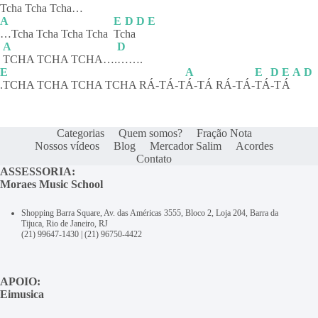
Tcha Tcha Tcha…
A
E
D
D
E
…Tcha Tcha Tcha Tcha
Tc
ha
A
D
TCHA TCHA TCHA….
…….
E
A
E
D
E
A
D
.TCHA TCHA TCHA TCHA RÁ-TÁ-T
Á-TÁ
RÁ-TÁ-
TÁ
-T
Á
Categorias
Quem somos?
Fração Nota
Nossos vídeos
Blog
Mercador Salim
Acordes
Contato
ASSESSORIA:
Moraes Music School
Shopping Barra Square, Av. das Américas 3555, Bloco 2, Loja 204, Barra da
Tijuca, Rio de Janeiro, RJ
(21) 99647-1430
|
(21) 96750-4422
APOIO:
Eimusica