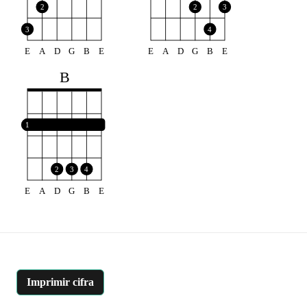
2
2
3
3
4
E
A
D
G
B
E
E
A
D
G
B
E
B
1
2
3
4
E
A
D
G
B
E
Imprimir cifra