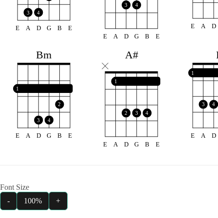
3
4
3
4
E
A
D
E
A
D
G
B
E
E
A
D
G
B
E
Bm
A#
1
1
1
2
3
4
2
3
4
3
4
E
A
D
G
B
E
E
A
D
E
A
D
G
B
E
Font Size
-
100%
+