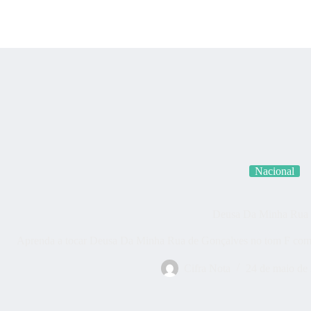
Categorias
Quem som
Nacional
Deusa Da Minha Rua
Aprenda a tocar Deusa Da Minha Rua de Gonçalves no tom F com c
Cifra Nota
24 de maio de