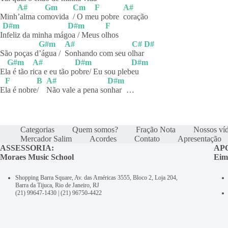
A#
Gm
Cm
F
A#
Minh
’alma
co
movida
/ O me
u pobre
coração
D#m
D#m
F
I
nfeliz da minha mág
oa / Meus o
lhos
G#m
A#
C#
D#
São poças d
’água /
Sonhando com seu o
lhar
G#m
A#
D#m
D#m
El
a é tão r
ica e eu tão p
obre/ Eu sou pleb
eu
F
B
A#
D#m
E
la é nobre
/
Não vale a pena so
nhar
…
Categorias
Quem somos?
Fração Nota
Nossos ví
Mercador Salim
Acordes
Contato
Apresentação
ASSESSORIA:
AP
Moraes Music School
Eim
Shopping Barra Square, Av. das Américas 3555, Bloco 2, Loja 204,
Barra da Tijuca, Rio de Janeiro, RJ
(21) 99647-1430
|
(21) 96750-4422