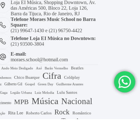
Loja EI Música, Shopping Downtown, Av.
das Américas 500, Bloco 22, Loja 126,
Barra da Tijuca, Rio de Janeiro, RJ
Telefone Moraes Music School no Barra
Square:
(21) 99647-1430 e (21) 96750-4422
Telefone Loja EI Música no Downtown:
(21) 93500-3804
E-mail:
moraes.school@hotmail.com
Beatles
Axé
Barão Vermelho
Ando Meio Desligado
Cifra
Chico Buarque
Coldplay
nhemos
Gilberto Gil
Gospel
Green Day
z
Guilherme Arantes
Lulu Santos
 Gaga
Legião Urbana
Luiz Melodia
Música
Nacional
MPB
cimento
Rock
Rita Lee
Roberto Carlos
Romântico
ação
Tom A
The Beatles
Swift
Titans
Tim Maia
Tom A7+
om D
Tom Em
Tom E
Tom Dm
Tom Eb
Zeca Pagodinho
D