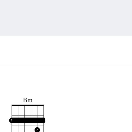
Bm
1
2