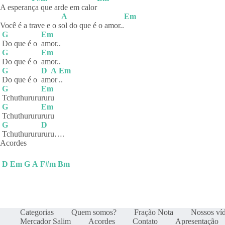
A esperan
ça que arde em calor
A
Em
Você é a trave e o s
ol do que é o amor..
G
Em
Do que é o
amor..
G
Em
Do que é o
amor..
G
D
A
Em
Do que é o
am
or
..
G
Em
Tchuthururu
ruru
G
Em
Tchuthururu
ruru
G
D
Tchuthururu
ruru….
Acordes
D
Em
G
A
F#m
Bm
Categorias
Quem somos?
Fração Nota
Nossos ví
Mercador Salim
Acordes
Contato
Apresentação