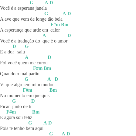
G
A
D
Você é a espera
na
janel
a
G
A
D
A ave que vem de long
e tão bela
F#m
Bm
A esperança que arde em
calor
A
D
Você é a tradução do
que é o amor
D
G
E a do
r
saiu
A
D
Foi você que
m me curou
F#m
Bm
Quando o mal pa
rtiu
G
A
D
Vi que algo
em mim mu
dou
F#m
Bm
No moment
o em que quis
G
D
Ficar
junto de ti
F#m
Bm
E a
gora sou feliz
G
A
D
Pois te tenho b
em
aqui
G
A
D