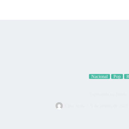
Categorias
Quem som
Nacional
Pop
R
Esperando na Janela
Cifra Nota
9 de janeiro de 2023