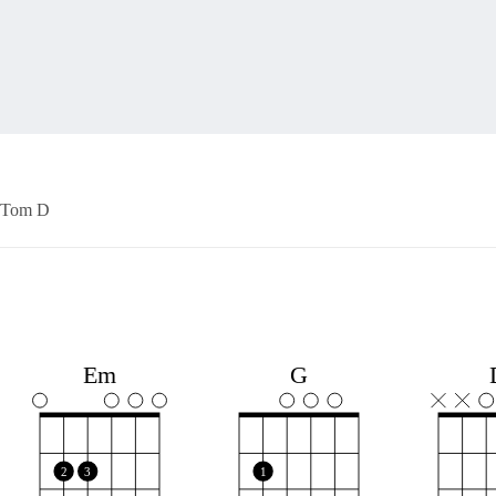
Tom D
Em
G
2
3
1