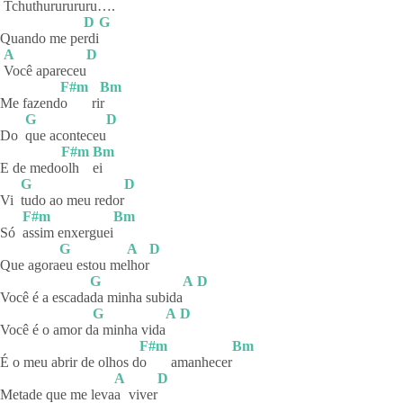
Tchuthururururu….
D
G
Quando me pe
rdi
A
D
Você
apareceu
F#m
Bm
Me fazend
o
ri
r
G
D
Do
que
aconteceu
F#m
Bm
E de medo
olh
ei
G
D
Vi
tudo ao meu redor
F#m
Bm
Só
assim
enxerguei
G
A
D
Que agora
eu estou me
lhor
G
A
D
Você é a escada
da minha subida
G
A
D
Você é o amor d
a minha vida
F#m
Bm
É o meu abrir de olhos d
o
amanhecer
A
D
Metade que me leva
a
viver