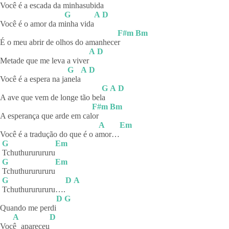
Você é a escada da minha
subida
G
A
D
Você é o amor da m
inha
vida
F#m
Bm
É o meu abrir de olhos do amanhece
r
A
D
Metade que me leva a viver
G
A
D
Você é a espera na ja
nela
G
A
D
A ave que vem de longe tão bel
a
F#m
Bm
A esperança que arde em cal
or
A
Em
Você é a tradução do que é o a
mor…
G
Em
Tchuthururururu
G
Em
Tchuthururururu
G
D
A
Tchuthururururu….
D
G
Quando me perdi
A
D
Voc
ê
apareceu