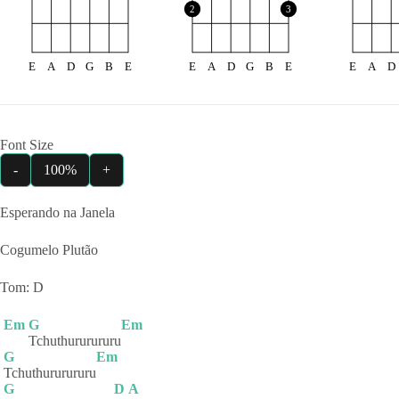
2
3
E
A
D
G
B
E
E
A
D
G
B
E
E
A
D
Font Size
-
100%
+
Esperando na Janela
Cogumelo Plutão
Tom: D
Em
G
Em
Tchuthururururu
G
Em
Tchuthururururu
G
D
A