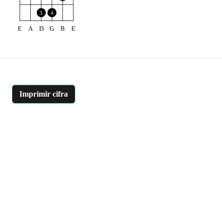
3
4
E
A
D
G
B
E
Imprimir cifra