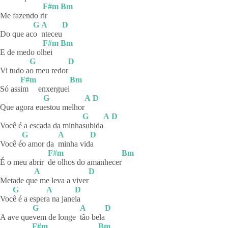
F#m
Bm
Me fazendo r
ir
G
A
D
Do que ac
o
nteceu
F#m
Bm
E de medo ol
hei
G
D
Vi tudo a
o meu redor
F#m
Bm
Só ass
im
enxerguei
G
A
D
Que agora eu
estou
melhor
G
A
D
Você é a escada da minha
subida
G
A
D
Você é
o amor da
minha
vid
a
F#m
Bm
É o meu abrir
de olhos do amanhecer
A
D
Metade qu
e me leva a viver
G
A
D
Voc
ê é a esper
a na jane
la
G
A
D
A ave que
vem de longe
tão
bela
F#m
Bm