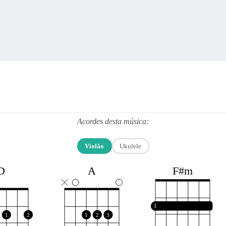
Acordes desta música:
Violão
Ukulele
F#m
D
A
1
1
2
1
2
3