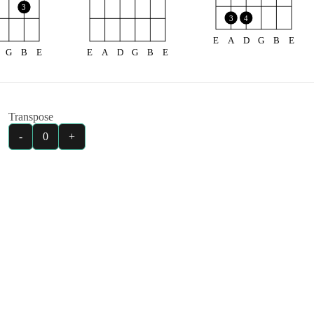
3
3
4
E
A
D
G
B
E
G
B
E
E
A
D
G
B
E
Transpose
-
0
+