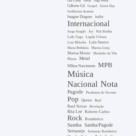
Gal Costa
Geral
Gigi Perez
Gilberto Gil
Gospel
Green Day
Guilherme Arantes
Imagine Dragons
indie
Internacional
Jorge Aragão
Kid Abelha
Joy
Lady Gaga
Legião Urbana
Lulu Santos
Luiz Melodia
Marina Lima
Maria Bethânia
Marisa Monte
Martinho da Vila
Metal
Maysa
MPB
MIlton Nascimento
Música
Nota
Nacional
Pagode
Paralamas do Sucesso
Pop
Queen
Raul
Raul Seixas
Revelação
Rita Lee
Roberto Carlos
Rock
Romântico
Samba
Samba/Pagode
Sertanejo
Sertanejo Romântico