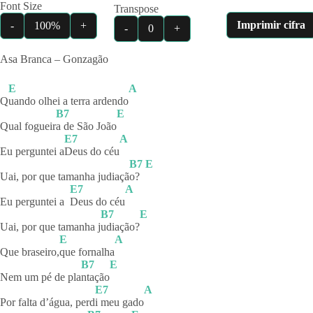
Font Size
Transpose
Imprimir cifra
-
100%
+
-
0
+
Asa Branca – Gonzagão
E
A
Q
uando olhei a terra ardendo
B7
E
Qual fogueir
a de São João
E7
A
Eu perguntei a
Deus do céu
B7
E
Uai, por que tamanha judiaçã
o?
E7
A
Eu perguntei a
Deus do céu
B7
E
Uai, por que tamanha j
udiação?
E
A
Que braseiro,
que
fornalha
B7
E
Nem um pé de pla
ntação
E7
A
Por falta d’água, perd
i meu gado