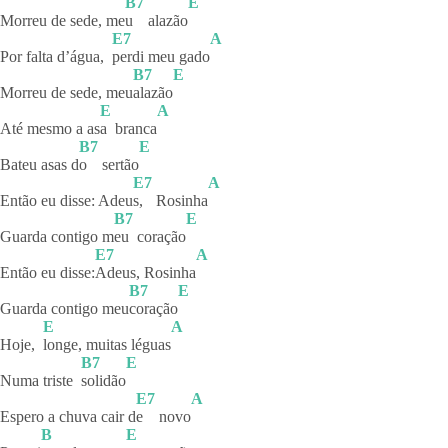
B7
E
Morreu de sede, me
u
alazão
E7
A
Por falta d’água,
perdi meu gado
B7
E
Morreu de sede, meu
alazão
E
A
Até mesmo a as
a
branca
B7
E
Bateu asas d
o
sertão
E7
A
Então eu disse: Adeu
s,
Rosinha
B7
E
Guarda contigo m
eu
coração
E7
A
Então eu disse:
Adeus,
Rosinha
B7
E
Guarda contigo meu
coração
E
A
Hoje,
longe, muitas léguas
B7
E
Numa triste
solidão
E7
A
Espero a chuva cair d
e
novo
B
E