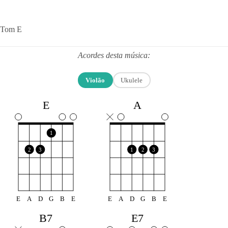
Tom E
Acordes desta música:
Violão
Ukulele
E
A
1
2
3
1
2
3
E
A
D
G
B
E
E
A
D
G
B
E
B7
E7