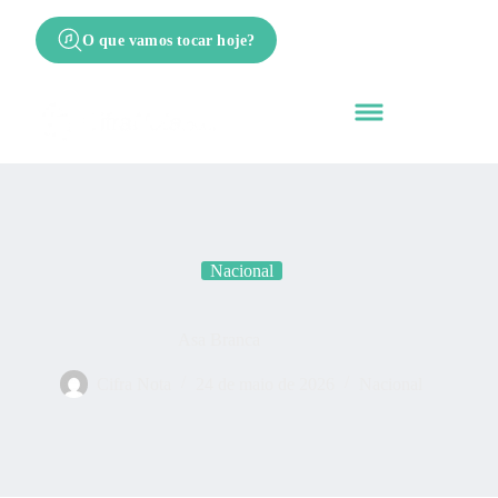
O que vamos tocar hoje?
Nacional
Asa Branca
Cifra Nota
24 de maio de 2026
Nacional