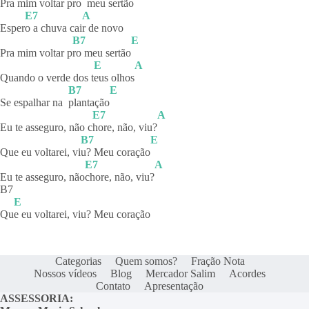
Pra mi
m voltar pro
meu
sertão
E7
A
Esper
o a chuva cai
r de novo
B7
E
Pra mim voltar p
ro meu sertão
E
A
Quando o verde dos t
eus
olhos
B7
E
Se espalhar na
plantação
E7
A
Eu te asseguro, não c
hore, não, viu?
B7
E
Que eu voltarei, vi
u? Meu coração
E7
A
Eu te asseguro, não
chore, não, viu?
B7
E
Qu
e eu voltarei, viu? Meu coração
Categorias
Quem somos?
Fração Nota
Nossos vídeos
Blog
Mercador Salim
Acordes
Contato
Apresentação
ASSESSORIA: