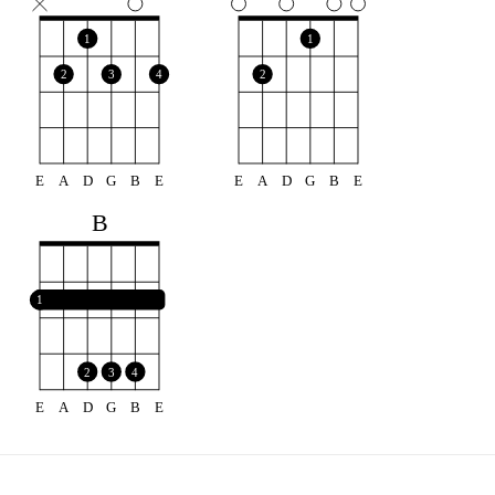
1
1
2
3
4
2
E
A
D
G
B
E
E
A
D
G
B
E
B
1
2
3
4
E
A
D
G
B
E