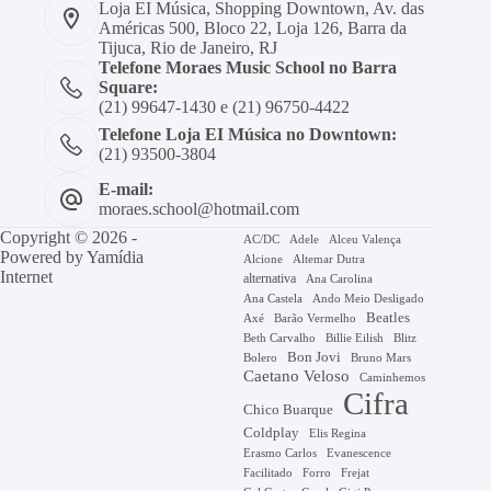
Loja EI Música, Shopping Downtown, Av. das
Américas 500, Bloco 22, Loja 126, Barra da
Tijuca, Rio de Janeiro, RJ
Telefone Moraes Music School no Barra
Square:
(21) 99647-1430 e (21) 96750-4422
Telefone Loja EI Música no Downtown:
(21) 93500-3804
E-mail:
moraes.school@hotmail.com
Copyright © 2026 -
AC/DC
Adele
Alceu Valença
Powered by
Yamídia
Alcione
Altemar Dutra
Internet
alternativa
Ana Carolina
Ana Castela
Ando Meio Desligado
Beatles
Axé
Barão Vermelho
Beth Carvalho
Billie Eilish
Blitz
Bon Jovi
Bruno Mars
Bolero
Caetano Veloso
Caminhemos
Cifra
Chico Buarque
Coldplay
Elis Regina
Erasmo Carlos
Evanescence
Facilitado
Forro
Frejat