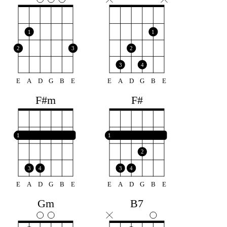
1
1
2
3
2
3
4
E
A
D
G
B
E
E
A
D
G
B
E
F#m
F#
1
1
2
3
4
3
4
E
A
D
G
B
E
E
A
D
G
B
E
Gm
B7