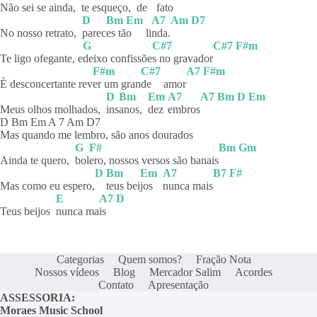
Não sei se ainda,
te esqueço,
de
fat
o
D
Bm
Em
A7
Am
D7
No nosso retrato,
parec
es tã
o
li
nda.
G
C#7
C#7
F#m
Te ligo ofegante, e
deixo
confissõe
s no gravador
F#m
C#7
A7
F#m
È desconcertante rev
er um gran
de
amor
D
Bm
Em
A7
A7
Bm
D
Em
Meus olhos molhados,
ins
anos,
dez
embros
D Bm Em A 7 Am D7
Mas quando me lembro, são anos dourados
G
F#
Bm
Gm
Ainda te quero,
bol
ero, nossos versos são banais
D
Bm
Em
A7
B7
F#
Mas como eu espero,
teus
bei
jos
nunca
mais
E
A7
D
Teus beijos
nunca ma
is
Categorias
Quem somos?
Fração Nota
Nossos vídeos
Blog
Mercador Salim
Acordes
Contato
Apresentação
ASSESSORIA:
Moraes Music School