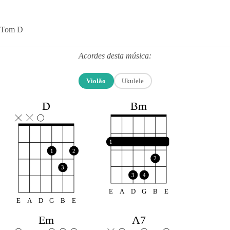
Tom D
Acordes desta música:
Violão
Ukulele
Bm
D
1
1
2
2
3
3
4
E
A
D
G
B
E
E
A
D
G
B
E
Em
A7