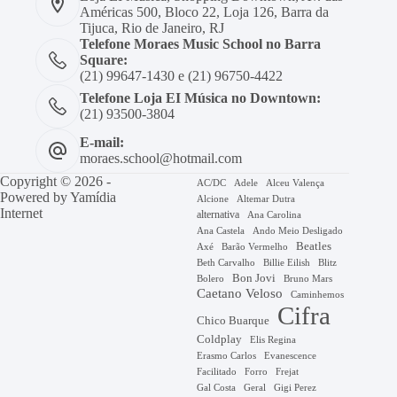
Américas 500, Bloco 22, Loja 126, Barra da
Tijuca, Rio de Janeiro, RJ
Telefone Moraes Music School no Barra
Square:
(21) 99647-1430 e (21) 96750-4422
Telefone Loja EI Música no Downtown:
(21) 93500-3804
E-mail:
moraes.school@hotmail.com
Copyright © 2026 -
AC/DC
Adele
Alceu Valença
Powered by
Yamídia
Alcione
Altemar Dutra
Internet
alternativa
Ana Carolina
Ana Castela
Ando Meio Desligado
Beatles
Axé
Barão Vermelho
Beth Carvalho
Billie Eilish
Blitz
Bon Jovi
Bruno Mars
Bolero
Caetano Veloso
Caminhemos
Cifra
Chico Buarque
Coldplay
Elis Regina
Erasmo Carlos
Evanescence
Facilitado
Forro
Frejat
Gal Costa
Geral
Gigi Perez