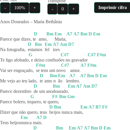
Transpose
Imprimir cifra
-
100%
+
-
0
+
Anos Dourados – Maria Bethânia
D
Bm
Em
A7
A7
Bm
D
Em
Parece que dizes, t
e
amo
,
Maria,
D
Bm
Em
A7
Am
D7
Na fotografia,
esta
mos
fel
izes
G
C#7
C#7
F#m
Te ligo afobado
, e deixo confissõ
es no gravador
F#m
C#7
A7
F#m
Vai ser engraçado,
se tens um no
vo
amor.
D
Bm
Em
A7
A7
Bm
D
Em
Me vejo ao teu lado,
te
am
o n
ão
le
mbro.
D
Bm
Em
A7
Am
D7
Parece dezembro
de um ano
dourado
.
G
F#
Bm
Gm
Parece bolero, te
quero, te qu
ero,
D
Bm
Em
A7
B7
F#
Dizer que não quero, teus
be
ijos nunca mai
s,
Em
A7
D
Teus beijos
nunca
m
ais.
D
Bm
Em
A7
A7
Bm
D
Em