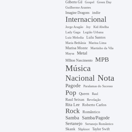
Gilberto Gil
Gospel
Green Day
Guilherme Arantes
Imagine Dragons
indie
Internacional
Jorge Aragão
Kid Abelha
Joy
Lady Gaga
Legião Urbana
Lulu Santos
Luiz Melodia
Marina Lima
Maria Bethânia
Marisa Monte
Martinho da Vila
Metal
Maysa
MPB
MIlton Nascimento
Música
Nota
Nacional
Pagode
Paralamas do Sucesso
Pop
Queen
Raul
Raul Seixas
Revelação
Rita Lee
Roberto Carlos
Rock
Romântico
Samba
Samba/Pagode
Sertanejo
Sertanejo Romântico
Skank
Taylor Swift
Slipknot