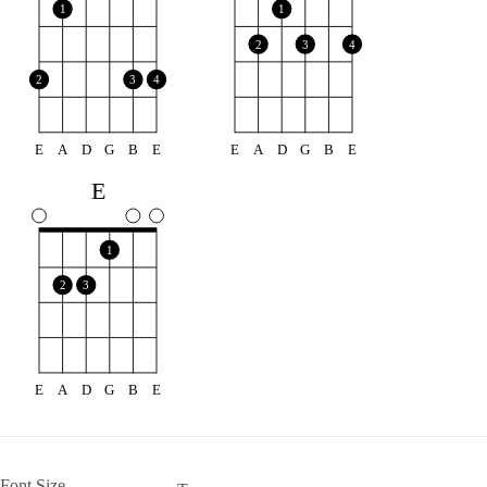
1
1
2
3
4
2
3
4
E
A
D
G
B
E
E
A
D
G
B
E
E
1
2
3
E
A
D
G
B
E
Font Size