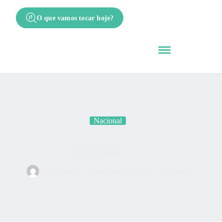
O que vamos tocar hoje?
Nacional
Anos Dourados
Cifra Nota
24 de maio de 2026
Nacional