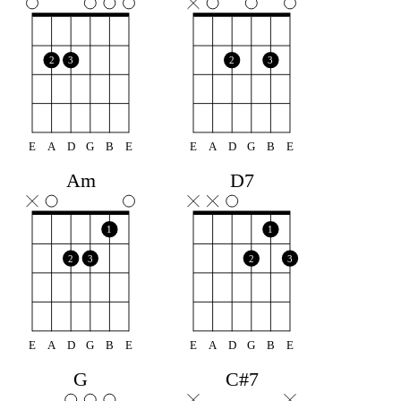
2
3
2
3
E
A
D
G
B
E
E
A
D
G
B
E
Am
D7
1
1
2
3
2
3
E
A
D
G
B
E
E
A
D
G
B
E
G
C#7