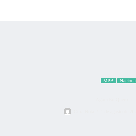
Categoria
MPB
Naciona
Agora Eu Quero Ir
Cifra Nota
1 de agosto de 20