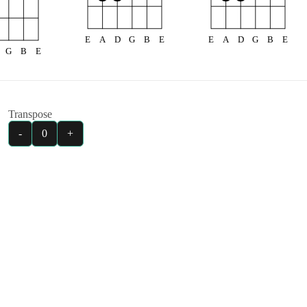
E
A
D
G
B
E
E
A
D
G
B
E
G
B
E
Transpose
-
0
+