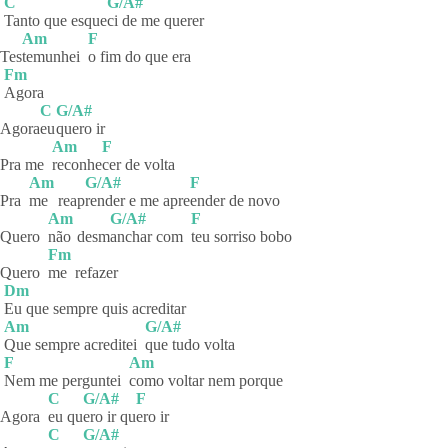
C
G/A#
Tanto que esque
ci de me querer
Am
F
Tes
temunhei
o fim do que era
Fm
Agora
C
G/A#
Agora
eu
quero
ir
Am
F
Pra me
reconhe
cer de volta
Am
G/A#
F
Pra
me
reap
render e me apre
ender de novo
Am
G/A#
F
Quero
não
desm
anchar com
teu sorriso bobo
Fm
Quero
me
refazer
Dm
Eu que sempre quis acreditar
Am
G/A#
Que sempre acreditei
que tudo volta
F
Am
Nem me perguntei
como voltar nem porque
C
G/A#
F
Agora
eu
qu
ero ir qu
ero
ir
C
G/A#