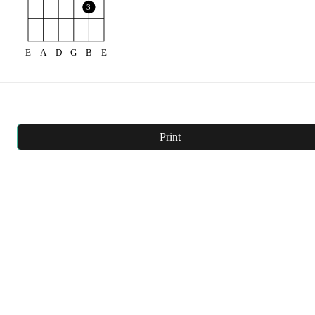
3
E
A
D
G
B
E
Print