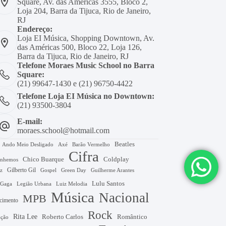
Square, Av. das Américas 3555, Bloco 2,
Loja 204, Barra da Tijuca, Rio de Janeiro,
RJ
Endereço:
Loja EI Música, Shopping Downtown, Av.
das Américas 500, Bloco 22, Loja 126,
Barra da Tijuca, Rio de Janeiro, RJ
Telefone Moraes Music School no Barra
Square:
(21) 99647-1430 e (21) 96750-4422
Telefone Loja EI Música no Downtown:
(21) 93500-3804
E-mail:
moraes.school@hotmail.com
Beatles
Axé
Barão Vermelho
Ando Meio Desligado
Cifra
Chico Buarque
Coldplay
nhemos
Gilberto Gil
Gospel
Green Day
z
Guilherme Arantes
Lulu Santos
 Gaga
Legião Urbana
Luiz Melodia
Música
Nacional
MPB
cimento
Rock
Rita Lee
Roberto Carlos
Romântico
ação