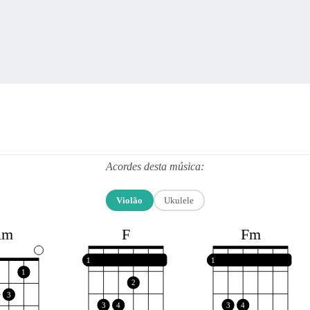
Acordes desta música:
Violão
Ukulele
F
Fm
Am
1
1
1
2
3
3
4
3
4