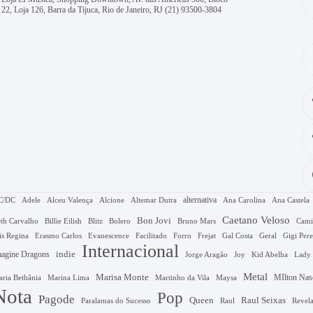
22, Loja 126, Barra da Tijuca, Rio de Janeiro, RJ
(21) 93500-3804
alternativa
C/DC
Adele
Alceu Valença
Alcione
Altemar Dutra
Ana Carolina
Ana Castela
Caetano Veloso
Bon Jovi
Bruno Mars
th Carvalho
Billie Eilish
Blitz
Bolero
Cami
Gal Costa
is Regina
Erasmo Carlos
Evanescence
Facilitado
Forro
Frejat
Geral
Gigi Pere
Internacional
agine Dragons
indie
Jorge Aragão
Kid Abelha
Joy
Lady
Metal
Marisa Monte
MIlton Nas
Marina Lima
ria Bethânia
Martinho da Vila
Maysa
Nota
Pop
Pagode
Queen
Raul Seixas
Raul
Revel
Paralamas do Sucesso