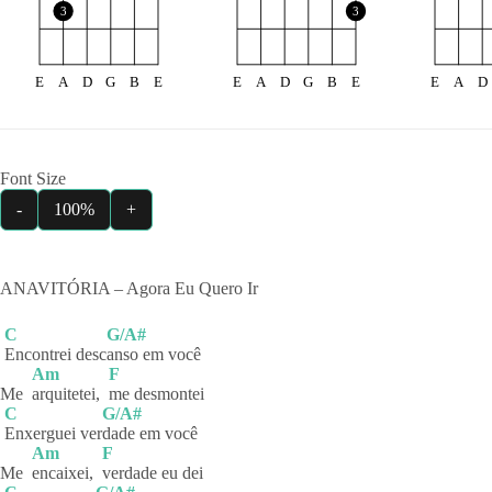
3
3
E
A
D
G
B
E
E
A
D
G
B
E
E
A
D
Font Size
-
100%
+
ANAVITÓRIA – Agora Eu Quero Ir
C
G/A#
Encontrei
desc
anso em você
Am
F
Me
arquitetei,
me
desmontei
C
G/A#
Enxerguei
ver
dade em você
Am
F
Me
encaixei,
verdade eu dei