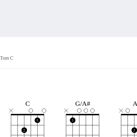
Tom C
C
G/A#
1
1
2
2