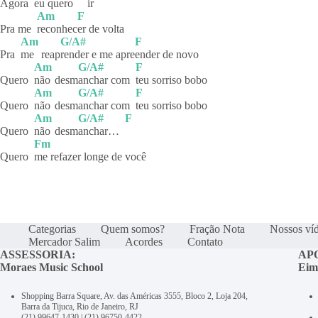
Agora
eu
qu
ero
ir
Am
F
Pra me
reconhec
er de volta
Am
G/A#
F
Pra
me
reap
render e me apre
ender de novo
Am
G/A#
F
Quero
não
desm
anchar com
teu sorriso bobo
Am
G/A#
F
Quero
não
desm
anchar com
teu sorriso bobo
Am
G/A#
F
Quero
não
desm
anchar…
Fm
Quero
me refazer longe de você
Categorias
Quem somos?
Fração Nota
Nossos ví
Mercador Salim
Acordes
Contato
ASSESSORIA:
AP
Moraes Music School
Eim
Shopping Barra Square, Av. das Américas 3555, Bloco 2, Loja 204,
Barra da Tijuca, Rio de Janeiro, RJ
(21) 99647-1430
|
(21) 96750-4422