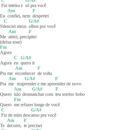
C
G/A#
Fui inteira e
só pra você
Am
F
Eu
confiei, nem
despertei
C
G/A#
Si
lenciei meus
olhos por você
Am
F
Me
atirei,
preci
pitei
(deixa soar)
Fm
Agora
C
G/A#
Agora
eu
quero
ir
Am
F
Pra me
reconhecer
de
volta
Am
G/A#
F
Pra
me
reap
render e me apre
ender de novo
Am
G/A#
F
Quero
não
desm
anchar com
teu sorriso bobo
Fm
Quero
me refazer longe de você
C
G/A#
Fiz de mim desc
anso pra você
Am
F
Te
decorei,
te
precisei