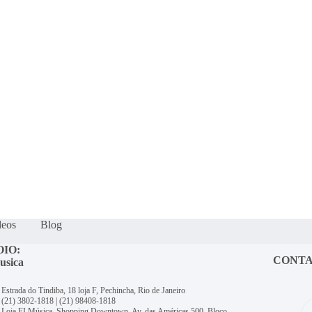
deos
Blog
OIO:
CONT
usica
Estrada do Tindiba, 18 loja F, Pechincha, Rio de Janeiro
(21) 3802-1818
|
(21) 98408-1818
Loja EI Música, Shopping Downtown, Av. das Américas 500, Bloco